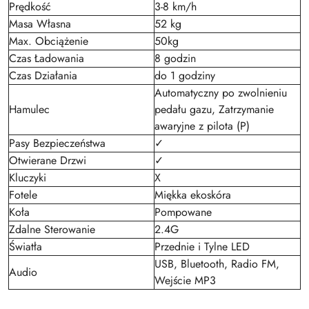
Prędkość
3-8 km/h
Masa Własna
52 kg
Max. Obciążenie
50kg
Czas Ładowania
8 godzin
Czas Działania
do 1 godziny
Automatyczny po zwolnieniu
Hamulec
pedału gazu, Zatrzymanie
awaryjne z pilota (P)
Pasy Bezpieczeństwa
✓
Otwierane Drzwi
✓
Kluczyki
X
Fotele
Miękka ekoskóra
Koła
Pompowane
Zdalne Sterowanie
2.4G
Światła
Przednie i Tylne LED
USB, Bluetooth, Radio FM,
Audio
Wejście MP3