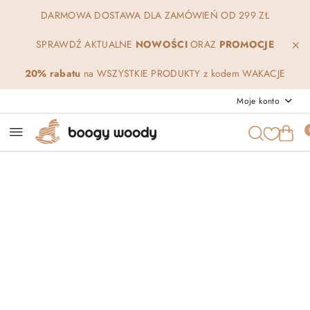
Przejdź do treści głównej
Przejdź do wyszukiwarki
Przejdź do moje konto
Przejdź do menu głównego
Przejdź do opisu produktu
Przejdź do stopki
DARMOWA DOSTAWA DLA ZAMÓWIEŃ OD 299 ZŁ
SPRAWDŹ AKTUALNE
NOWOŚCI
ORAZ
PROMOCJE
20% rabatu
na WSZYSTKIE PRODUKTY z kodem WAKACJE
Moje konto