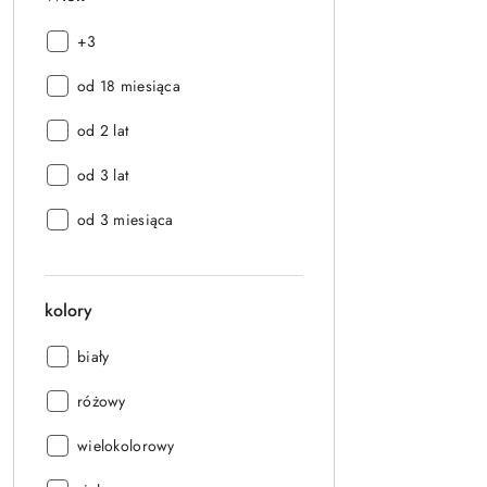
Wiek:
+3
Wiek:
od 18 miesiąca
Wiek:
od 2 lat
Wiek:
od 3 lat
Wiek:
od 3 miesiąca
kolory
kolory:
biały
kolory:
różowy
kolory:
wielokolorowy