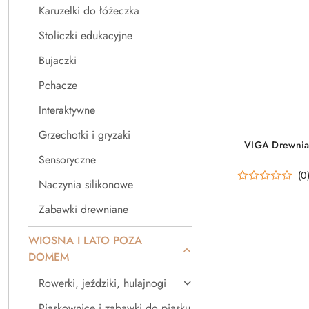
Karuzelki do łóżeczka
Stoliczki edukacyjne
Bujaczki
Pchacze
Interaktywne
Grzechotki i gryzaki
VIGA Drewnia
Sensoryczne
(0
Naczynia silikonowe
Zabawki drewniane
WIOSNA I LATO POZA
DOMEM
Rowerki, jeździki, hulajnogi
Piaskownice i zabawki do piasku