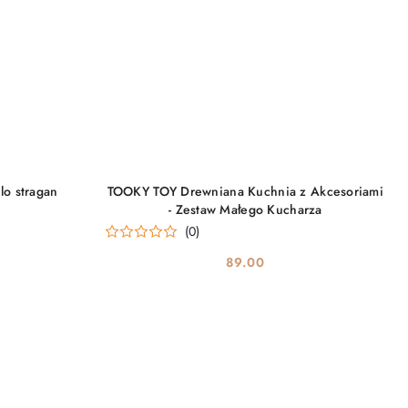
DO KOSZYKA
o stragan
TOOKY TOY Drewniana Kuchnia z Akcesoriami
- Zestaw Małego Kucharza
(0)
89.00
Cena: