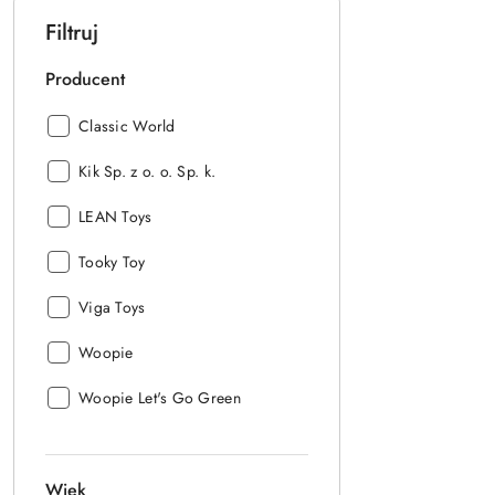
Filtruj
Producent
Producent:
Classic World
Producent:
Kik Sp. z o. o. Sp. k.
Producent:
LEAN Toys
Producent:
Tooky Toy
Producent:
Viga Toys
Producent:
Woopie
Producent:
Woopie Let's Go Green
Wiek