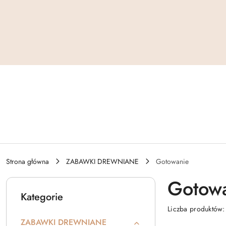
Przejdź do treści głównej
Przejdź do wyszukiwarki
Przejdź do moje konto
Przejdź do menu głównego
Przejdź do stopki
Strona główna
ZABAWKI DREWNIANE
Gotowanie
Gotow
Kategorie
Liczba produktów
ZABAWKI DREWNIANE