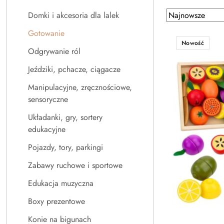
Zastosowano
Sortuj
Domki i akcesoria dla lalek
według
sortowanie:
Gotowanie
Najnowsze.
Nowość
Odgrywanie ról
Jeździki, pchacze, ciągacze
Manipulacyjne, zręcznościowe,
sensoryczne
Układanki, gry, sortery
edukacyjne
Pojazdy, tory, parkingi
Zabawy ruchowe i sportowe
Edukacja muzyczna
Boxy prezentowe
Konie na bigunach