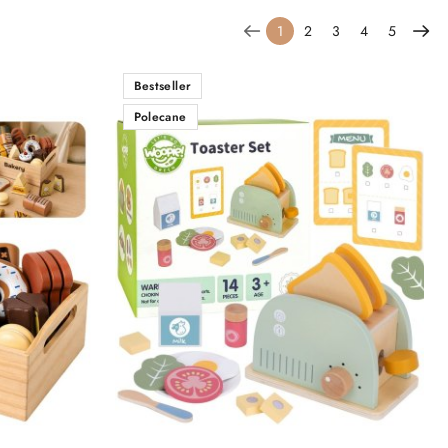
1
2
3
4
5
Bestseller
Polecane