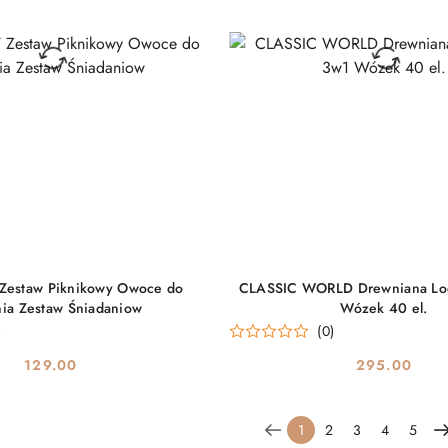
DO KOSZYKA
DO KOSZYKA
Zestaw Piknikowy Owoce do
CLASSIC WORLD Drewniana Lod
nia Zestaw Śniadaniow
Wózek 40 el.
)
(0)
129.00
295.00
Cena:
Cena:
1
2
3
4
5