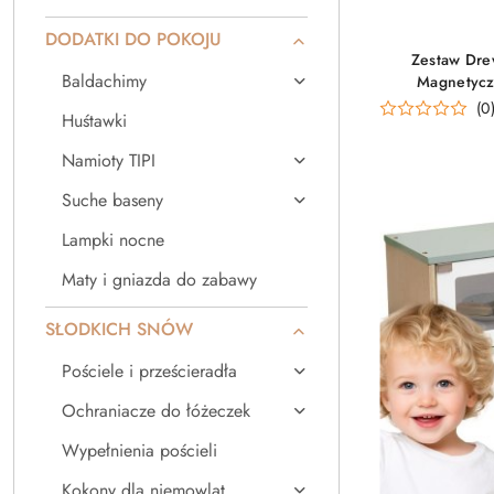
DODATKI DO POKOJU
Zestaw Dre
Baldachimy
Magnetycz
(0
Huśtawki
Namioty TIPI
Suche baseny
Lampki nocne
Maty i gniazda do zabawy
SŁODKICH SNÓW
Pościele i prześcieradła
Ochraniacze do łóżeczek
Wypełnienia pościeli
Kokony dla niemowląt