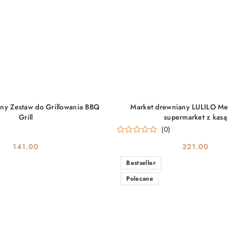
DO KOSZYKA
DO KOSZYKA
ny Zestaw do Grillowania BBQ
Market drewniany LULILO Mel
Grill
supermarket z kasą
)
(0)
141.00
321.00
Cena:
Cena:
Bestseller
Polecane