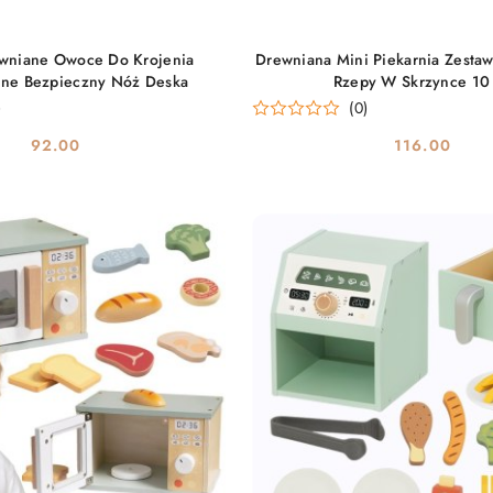
DO KOSZYKA
DO KOSZYKA
wniane Owoce Do Krojenia
Drewniana Mini Piekarnia Zesta
ne Bezpieczny Nóż Deska
Rzepy W Skrzynce 10 
)
(0)
92.00
116.00
Cena:
Cena: