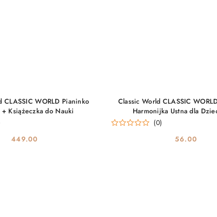
DO KOSZYKA
DO KOSZYKA
ld CLASSIC WORLD Pianinko
Classic World CLASSIC WORL
 + Książeczka do Nauki
Harmonijka Ustna dla Dziec
)
(0)
449.00
56.00
Cena:
Cena: