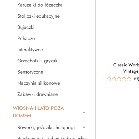
Karuzelki do łóżeczka
Stoliczki edukacyjne
Bujaczki
Pchacze
Interaktywne
Grzechotki i gryzaki
Classic Wor
Vintage
Sensoryczne
(0
Naczynia silikonowe
Zabawki drewniane
WIOSNA I LATO POZA
DOMEM
Rowerki, jeździki, hulajnogi
Piaskownice i zabawki do piasku