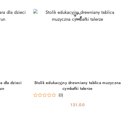
PRODUKT NIEDOSTĘPNY
a dla dzieci
Stolik edukacyjny drewniany tablica muzyczna
run
cymbałki talerze
(0)
131.00
Cena: