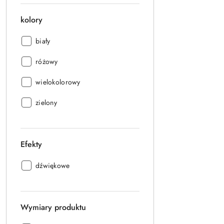
kolory
kolory:
biały
kolory:
różowy
kolory:
wielokolorowy
kolory:
zielony
Efekty
Efekty:
dźwiękowe
Wymiary produktu