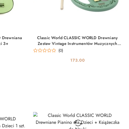
DO KOSZYKA
D Drewniana
Classic World CLASSIC WORLD Drewniany
ci 3+
Zestaw Vintage Instrumentów Muzycznych
18ms+
(0)
173.00
Cena: