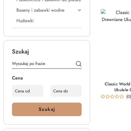
Baseny i zabawki wodne
Huśtawki
Szukaj
Cena
Classic Wor
Ukulele 
(0
Szukaj