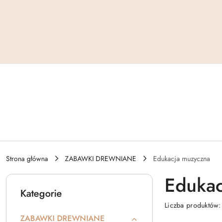
Przejdź do treści głównej
Przejdź do wyszukiwarki
Przejdź do moje konto
Przejdź do menu głównego
Przejdź do stopki
Strona główna
ZABAWKI DREWNIANE
Edukacja muzyczna
Edukac
Kategorie
Liczba produktów
ZABAWKI DREWNIANE