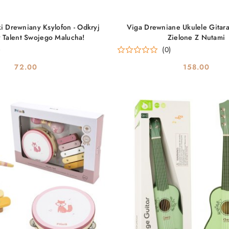
DO KOSZYKA
DO KOSZYKA
 Drewniany Ksylofon - Odkryj
Viga Drewniane Ukulele Gitara
 Talent Swojego Malucha!
Zielone Z Nutami
)
(0)
72.00
158.00
Cena:
Cena: