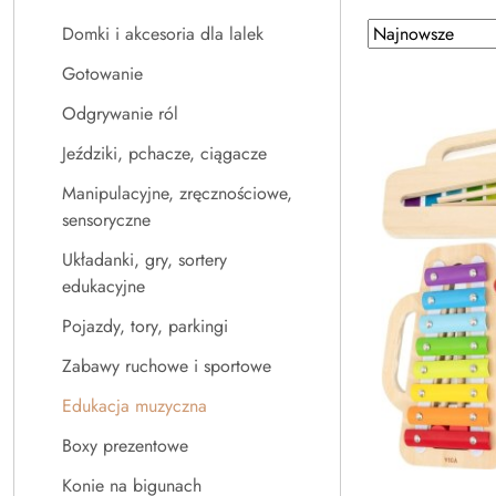
Zastosowano
Sortuj
Domki i akcesoria dla lalek
według
sortowanie:
Gotowanie
Najnowsze.
Odgrywanie ról
Jeździki, pchacze, ciągacze
Manipulacyjne, zręcznościowe,
sensoryczne
Układanki, gry, sortery
edukacyjne
Pojazdy, tory, parkingi
Zabawy ruchowe i sportowe
Edukacja muzyczna
Boxy prezentowe
Konie na bigunach