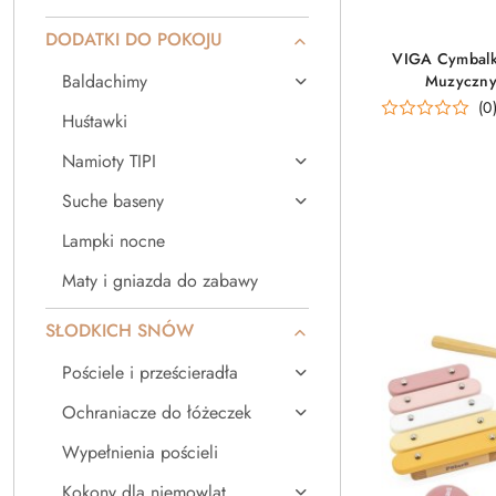
DODATKI DO POKOJU
VIGA Cymbalki
Baldachimy
Muzyczny
(0
Huśtawki
Namioty TIPI
Suche baseny
Lampki nocne
Maty i gniazda do zabawy
SŁODKICH SNÓW
Pościele i prześcieradła
Ochraniacze do łóżeczek
Wypełnienia pościeli
Kokony dla niemowląt