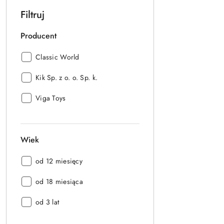
Filtruj
Producent
Producent:
Classic World
Producent:
Kik Sp. z o. o. Sp. k.
Producent:
Viga Toys
Wiek
Wiek:
od 12 miesięcy
Wiek:
od 18 miesiąca
Wiek:
od 3 lat