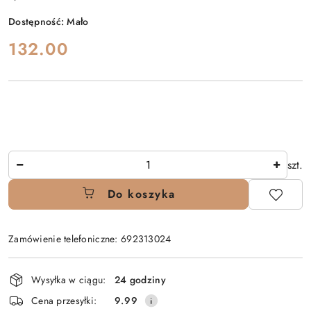
Dostępność:
Mało
cena:
132.00
Ilość
szt.
Do koszyka
Zamówienie telefoniczne: 692313024
Dostępność
Wysyłka w ciągu:
24 godziny
i
Cena przesyłki:
9.99
dostawa