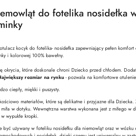
iemowląt do fotelika nosidełka 
minky
otulacz kocyk do fotelika- nosidełka zapewniający pełen komfor
nky i kolorowej 100% bawełny.
cję okrycia, które doskonale chroni Dziecko przed chłodem. Dod
ajwiększy rozmiar na rynku
- pozwala na komfortowe otulenie
dzo ciepły, miękki i puszysty.
akościowo materiałów, które są delikatne i przyjazne dla Dziecka
miła w dotyku. Wewnętrzna warstwa wykonana jest z miłego w do
 w wypukłe kropki.
że być używany w foteliku nosidełku dla niemowląt oraz w wózku 
amochodowych i nosidełek, dzięki czemu jest uniwersalny w zas