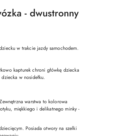
wózka - dwustronny
t dziecku w trakcie jazdy samochodem.
atkowo kapturek chroni główkę dziecka
 dziecka w nosidełku.
. Zewnętrzna warstwa to kolorowa
tyku, miękkiego i delikatnego minky -
dziecięcym. Posiada otwory na szelki
tosowaniu.