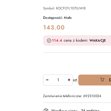
Symbol:
KOCFOT/1070/M18
Dostępność:
Mało
cena:
143.00
cena z kodem:
114.4
WAKACJE
Ilość
szt.
Zamówienie telefoniczne: 692313024
Dostępność
Wysyłka w ciągu:
24 godziny