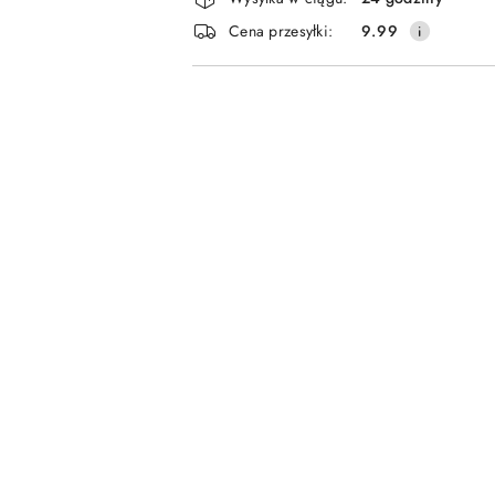
i
Cena przesyłki:
9.99
dostawa