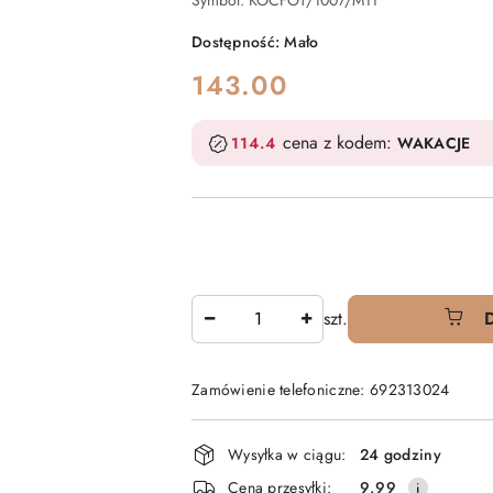
Symbol:
KOCFOT/1007/M11
Dostępność:
Mało
cena:
143.00
cena z kodem:
114.4
WAKACJE
Ilość
szt.
Zamówienie telefoniczne: 692313024
Dostępność
Wysyłka w ciągu:
24 godziny
i
Cena przesyłki:
9.99