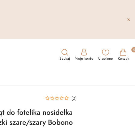
Szukaj
Moje konto
Ulubione
Koszyk
(0)
t do fotelika nosidełka
zki szare/szary Bobono