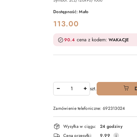
Symbol:
2cz/120x90/1006
Dostępność:
Mało
cena:
113.00
cena z kodem:
90.4
WAKACJE
Ilość
szt.
Zamówienie telefoniczne: 692313024
Dostępność
Wysyłka w ciągu:
24 godziny
i
Cena przesyłki:
9.99