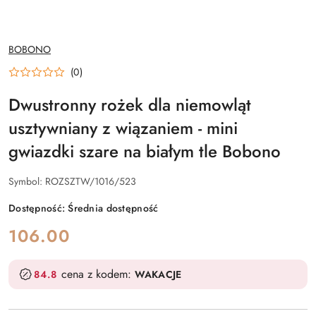
NAZWA
BOBONO
PRODUCENTA:
(0)
Dwustronny rożek dla niemowląt
usztywniany z wiązaniem - mini
gwiazdki szare na białym tle Bobono
Symbol:
ROZSZTW/1016/523
Dostępność:
Średnia dostępność
cena:
106.00
cena z kodem:
84.8
WAKACJE