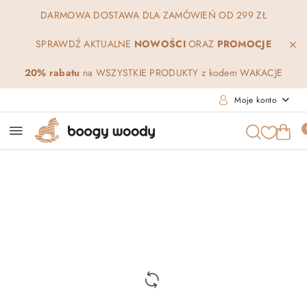
Przejdź do treści głównej
Przejdź do wyszukiwarki
Przejdź do moje konto
Przejdź do menu głównego
Przejdź do opisu produktu
Przejdź do stopki
DARMOWA DOSTAWA DLA ZAMÓWIEŃ OD 299 ZŁ
SPRAWDŹ AKTUALNE
NOWOŚCI
ORAZ
PROMOCJE
20% rabatu
na WSZYSTKIE PRODUKTY z kodem WAKACJE
Moje konto