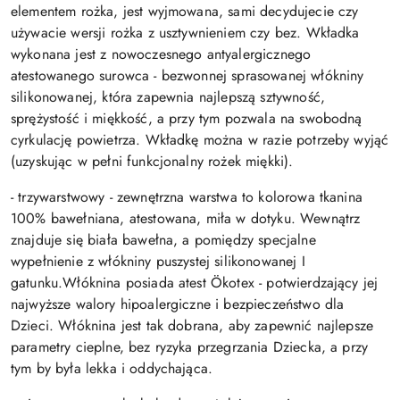
elementem rożka, jest wyjmowana, sami decydujecie czy
używacie wersji rożka z usztywnieniem czy bez. Wkładka
wykonana jest z nowoczesnego antyalergicznego
atestowanego surowca - bezwonnej sprasowanej włókniny
silikonowanej, która zapewnia najlepszą sztywność,
sprężystość i miękkość, a przy tym pozwala na swobodną
cyrkulację powietrza. Wkładkę można w razie potrzeby wyjąć
(uzyskując w pełni funkcjonalny rożek miękki).
- trzywarstwowy - zewnętrzna warstwa to kolorowa tkanina
100% bawełniana, atestowana, miła w dotyku. Wewnątrz
znajduje się biała bawełna, a pomiędzy specjalne
wypełnienie z włókniny puszystej silikonowanej I
gatunku.Włóknina posiada atest Ökotex - potwierdzający jej
najwyższe walory hipoalergiczne i bezpieczeństwo dla
Dzieci. Włóknina jest tak dobrana, aby zapewnić najlepsze
parametry cieplne, bez ryzyka przegrzania Dziecka, a przy
tym by była lekka i oddychająca.