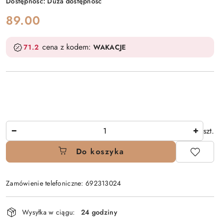
Dostępność:
Duża dostępność
cena:
89.00
cena z kodem:
71.2
WAKACJE
Ilość
szt.
Do koszyka
Zamówienie telefoniczne: 692313024
Dostępność
Wysyłka w ciągu:
24 godziny
i