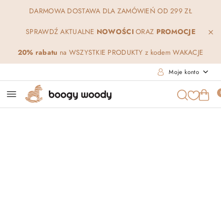
Przejdź do treści głównej
Przejdź do wyszukiwarki
Przejdź do moje konto
Przejdź do menu głównego
Przejdź do opisu produktu
Przejdź do stopki
DARMOWA DOSTAWA DLA ZAMÓWIEŃ OD 299 ZŁ
SPRAWDŹ AKTUALNE
NOWOŚCI
ORAZ
PROMOCJE
20% rabatu
na WSZYSTKIE PRODUKTY z kodem WAKACJE
Moje konto