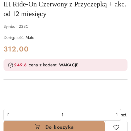
IH Ride-On Czerwony z Przyczepką + akc.
od 12 miesięcy
Symbol:
238C
Dostępność:
Mało
cena:
312.00
cena z kodem:
249.6
WAKACJE
Ilość
szt.
Do koszyka