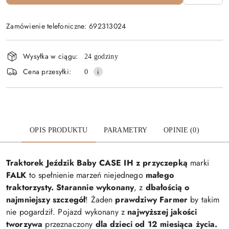
Zamówienie telefoniczne: 692313024
Dostępność
Wysyłka w ciągu:
24 godziny
i
Cena przesyłki:
0
dostawa
OPIS PRODUKTU
PARAMETRY
OPINIE (0)
Traktorek Jeździk Baby CASE IH z przyczepką
marki
FALK
to spełnienie marzeń niejednego
małego
traktorzysty.
Starannie wykonany
, z
dbałością o
najmniejszy szczegół
! Żaden
prawdziwy Farmer
by takim
nie pogardził. Pojazd wykonany z
najwyższej jakości
tworzywa
przeznaczony
dla dzieci od 12 miesiąca życia.