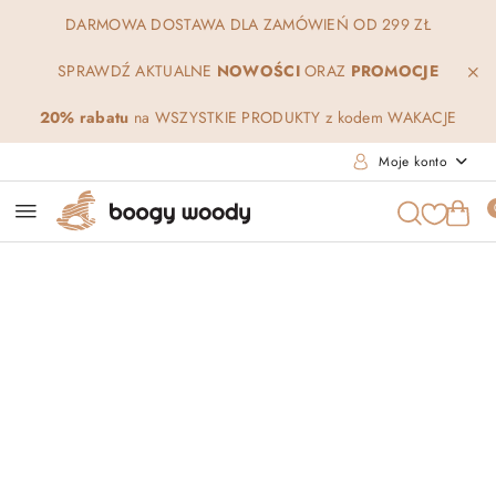
Przejdź do treści głównej
Przejdź do wyszukiwarki
Przejdź do moje konto
Przejdź do menu głównego
Przejdź do opisu produktu
Przejdź do stopki
DARMOWA DOSTAWA DLA ZAMÓWIEŃ OD 299 ZŁ
SPRAWDŹ AKTUALNE
NOWOŚCI
ORAZ
PROMOCJE
20% rabatu
na WSZYSTKIE PRODUKTY z kodem WAKACJE
Moje konto