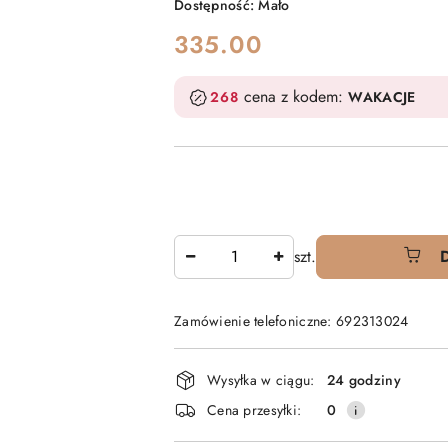
Dostępność:
Mało
cena:
335.00
cena z kodem:
268
WAKACJE
Ilość
szt.
Zamówienie telefoniczne: 692313024
Dostępność
Wysyłka w ciągu:
24 godziny
i
Cena przesyłki:
0
dostawa