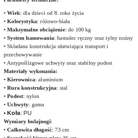
•
Wiek
: dla dzieci od 8. roku życia
•
Kolorystyka
: różowo-biała
•
Maksymalne obciążenie
: do 100 kg
•
System hamowania
: hamulec ręczny oraz tylny nożny
• Składana konstrukcja ułatwiająca transport i
przechowywanie
• Antypoślizgowe uchwyty oraz stabilny podest
Materiały wykonania:
•
Kierownica
: aluminium
•
Rura
konstrukcyjna
: stal
•
Podest
: nylon
•
Uchwyty
: guma
Koła
: PU
•
Wymiary hulajnogi
:
•
Całkowita długość
: 73 cm