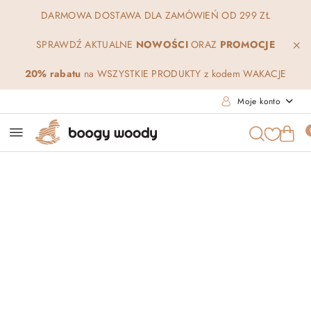
Przejdź do treści głównej
Przejdź do wyszukiwarki
Przejdź do moje konto
Przejdź do menu głównego
Przejdź do opisu produktu
Przejdź do stopki
DARMOWA DOSTAWA DLA ZAMÓWIEŃ OD 299 ZŁ
SPRAWDŹ AKTUALNE
NOWOŚCI
ORAZ
PROMOCJE
20% rabatu
na WSZYSTKIE PRODUKTY z kodem WAKACJE
Moje konto