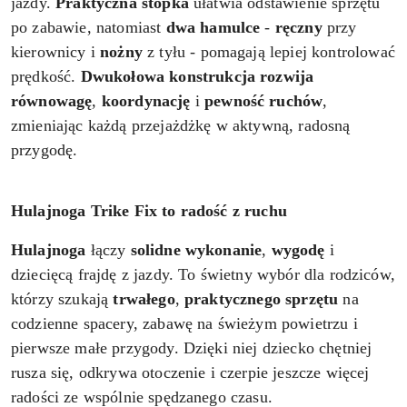
jazdy.
Praktyczna stopka
ułatwia odstawienie sprzętu
po zabawie, natomiast
dwa
hamulce
-
ręczny
przy
kierownicy i
nożny
z tyłu - pomagają lepiej kontrolować
prędkość.
Dwukołowa
konstrukcja
rozwija
równowagę
,
koordynację
i
pewność ruchów
,
zmieniając każdą przejażdżkę w aktywną, radosną
przygodę.
Hulajnoga Trike Fix to radość z ruchu
Hulajnoga
łączy
solidne wykonanie
,
wygodę
i
dziecięcą frajdę z jazdy. To świetny wybór dla rodziców,
którzy szukają
trwałego
,
praktycznego
sprzętu
na
codzienne spacery, zabawę na świeżym powietrzu i
pierwsze małe przygody. Dzięki niej dziecko chętniej
rusza się, odkrywa otoczenie i czerpie jeszcze więcej
radości ze wspólnie spędzanego czasu.