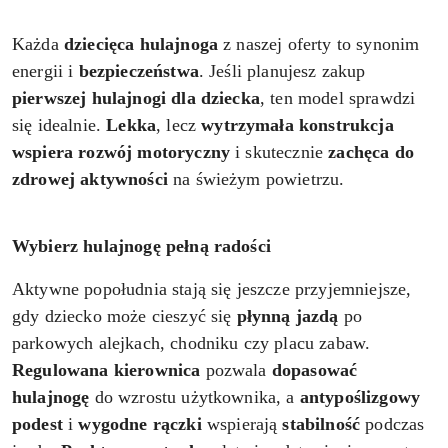
Każda
dziecięca hulajnoga
z naszej oferty to synonim
energii i
bezpieczeństwa
. Jeśli planujesz zakup
pierwszej hulajnogi dla dziecka
, ten model sprawdzi
się idealnie.
Lekka
, lecz
wytrzymała konstrukcja
wspiera rozwój motoryczny
i skutecznie
zachęca
do
zdrowej aktywności
na świeżym powietrzu.
Wybierz hulajnogę pełną radości
Aktywne popołudnia stają się jeszcze przyjemniejsze,
gdy dziecko może cieszyć się
płynną jazdą
po
parkowych alejkach, chodniku czy placu zabaw.
Regulowana kierownica
pozwala
dopasować
hulajnogę
do wzrostu użytkownika, a
antypoślizgowy
podest
i
wygodne rączki
wspierają
stabilność
podczas