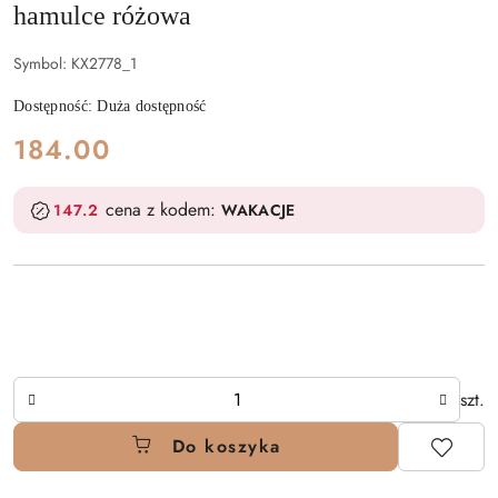
hamulce różowa
Symbol:
KX2778_1
Dostępność:
Duża dostępność
cena:
184.00
cena z kodem:
147.2
WAKACJE
Ilość
szt.
Do koszyka