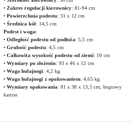
•
Szerokość kierownicy
: 36 cm
•
Zakres regulacji kierownicy
: 81-94 cm
•
Powierzchnia podestu
: 31 x 12 cm
•
Średnica kół
: 14,5 cm
Podest i waga:
•
Odległość podestu od podłoża
: 5,5 cm
•
Grubość podestu
: 4,5 cm
•
Całkowita
wysokość podestu od ziemi
: 10 cm
•
Wymiary po złożeniu
: 93 x 46 x 12 cm
•
Waga hulajnogi
: 4,2 kg
•
Waga hulajnogi z opakowaniem
: 4,65 kg
•
Wymiary opakowania
: 81 x 38 x 13,5 cm, brązowy
karton