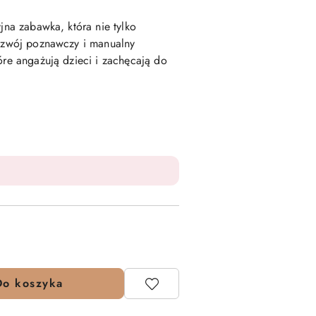
yjna zabawka, która nie tylko
rozwój poznawczy i manualny
óre angażują dzieci i zachęcają do
Do koszyka