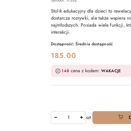
Symbol:
17532
Stolik edukacyjny dla dzieci to rewelac
dostarcza rozrywki, ale także wspiera 
najmłodszych. Posiada wiele funkcji, kt
interakcji.
Dostępność:
Średnia dostępność
cena:
185.00
cena z kodem:
148
WAKACJE
Ilość
szt.