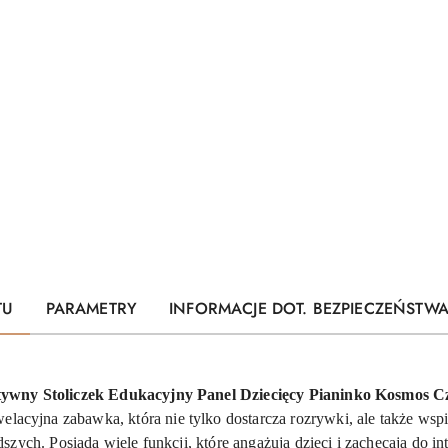
TU
PARAMETRY
INFORMACJE DOT. BEZPIECZEŃSTW
tywny Stoliczek Edukacyjny Panel Dziecięcy Pianinko Kosmos 
ewelacyjna zabawka, która nie tylko dostarcza rozrywki, ale także w
szych. Posiada wiele funkcji, które angażują dzieci i zachęcają do int