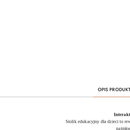
OPIS PRODUK
Interak
Stolik edukacyjny dla dzieci to r
najmłod