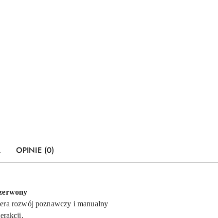
A
OPINIE (0)
Czerwony
spiera rozwój poznawczy i manualny
erakcji.