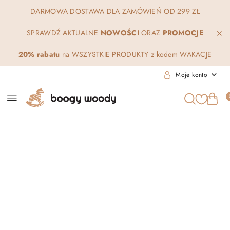
Przejdź do treści głównej
Przejdź do wyszukiwarki
Przejdź do moje konto
Przejdź do menu głównego
Przejdź do opisu produktu
Przejdź do stopki
DARMOWA DOSTAWA DLA ZAMÓWIEŃ OD 299 ZŁ
SPRAWDŹ AKTUALNE
NOWOŚCI
ORAZ
PROMOCJE
20% rabatu
na WSZYSTKIE PRODUKTY z kodem WAKACJE
Moje konto