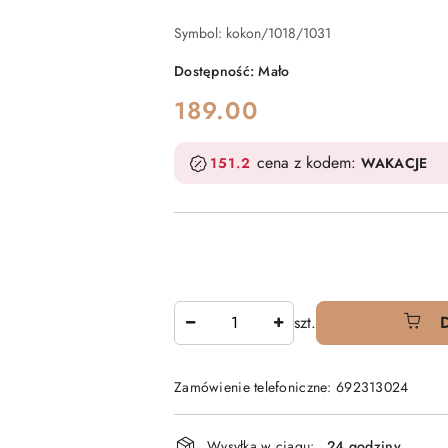
Symbol:
kokon/1018/1031
Dostępność:
Mało
cena:
189.00
cena z kodem:
151.2
WAKACJE
Ilość
szt.
Zamówienie telefoniczne: 692313024
Dostępność
Wysyłka w ciągu:
24 godziny