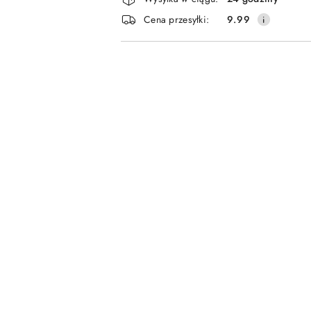
i
Cena przesyłki:
9.99
dostawa