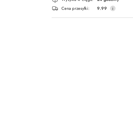
i
Cena przesyłki:
9.99
dostawa