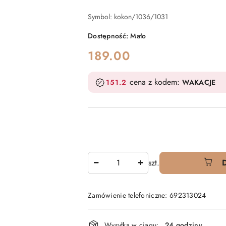
Symbol:
kokon/1036/1031
Dostępność:
Mało
cena:
189.00
cena z kodem:
151.2
WAKACJE
Ilość
szt.
Zamówienie telefoniczne: 692313024
Dostępność
Wysyłka w ciągu:
24 godziny