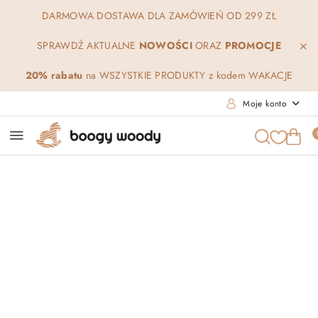
Przejdź do treści głównej
Przejdź do wyszukiwarki
Przejdź do moje konto
Przejdź do menu głównego
Przejdź do opisu produktu
Przejdź do stopki
DARMOWA DOSTAWA DLA ZAMÓWIEŃ OD 299 ZŁ
SPRAWDŹ AKTUALNE
NOWOŚCI
ORAZ
PROMOCJE
20% rabatu
na WSZYSTKIE PRODUKTY z kodem WAKACJE
Moje konto