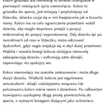
Kokon gniazdko dla niemowląt to świetne rozwiązanie w
pierwszych miesiącach życia niemowlęcia. Kokon to
gniazdko do spania, jest mniejszy i przytulniejszy od
łóżeczka, dziecko czuje się w nim bezpiecznie jak w brzuchu
mamy. Kokon ma na celu ograniczenie przestrzeni wokół
dziecka, aby mogło stopniowo przejść z pozycji
embrionalnej do pozycji wyprostowanej. Gdy dziecko śpi po
narodzinach od razu w łóżeczku, może odczuwać
dyskomfort, gdyż nagle znajduje się w zbyt dużej przestrzeni.
Miękkie i wysokie brzegi kokona otulające niemowlę
zabezpieczają dziecko i wytłumiają ostre dźwięki,
zapewniając mu spokojny sen.
Kokon niemowlęcy ma szerokie zastosowanie i może długo
służyć dziecku. Wielkość kokona jest regulowana
sznureczkami - dzięki ciaśniejszemu związaniu lub
poluzowaniu kokon rośnie razem z dzieckiem. Po całkowitym
rozwiązaniu uzyskujemy długą prostą powierzchnię do
spania, z wyższymi brzegami służącymi jako ochraniacz.