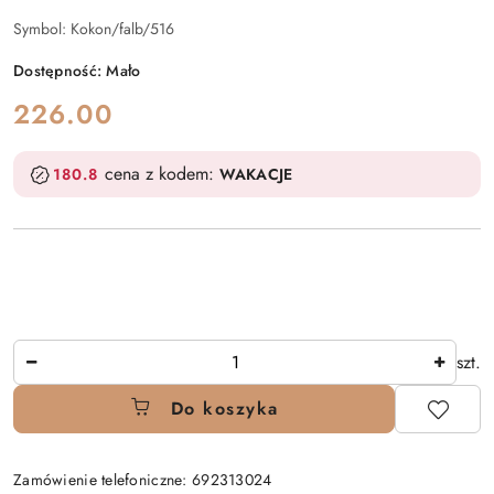
Symbol:
Kokon/falb/516
Dostępność:
Mało
cena:
226.00
cena z kodem:
180.8
WAKACJE
Ilość
szt.
Do koszyka
Zamówienie telefoniczne: 692313024