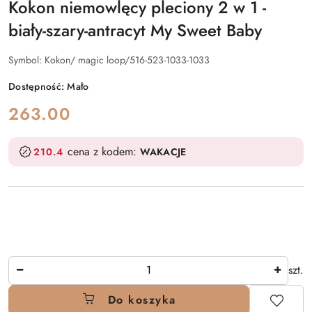
Kokon niemowlęcy pleciony 2 w 1 -
biały-szary-antracyt My Sweet Baby
Symbol:
Kokon/ magic loop/516-523-1033-1033
Dostępność:
Mało
cena:
263.00
cena z kodem:
210.4
WAKACJE
Ilość
szt.
Do koszyka