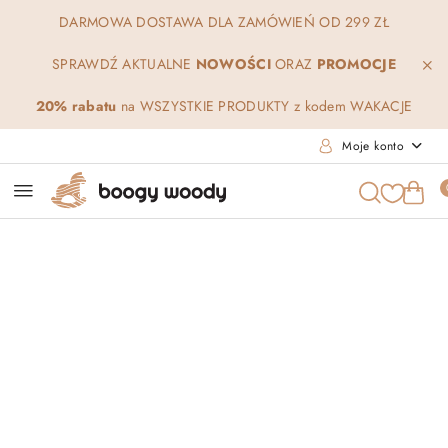
Przejdź do treści głównej
Przejdź do wyszukiwarki
Przejdź do moje konto
Przejdź do menu głównego
Przejdź do opisu produktu
Przejdź do stopki
DARMOWA DOSTAWA DLA ZAMÓWIEŃ OD 299 ZŁ
SPRAWDŹ AKTUALNE
NOWOŚCI
ORAZ
PROMOCJE
20% rabatu
na WSZYSTKIE PRODUKTY z kodem WAKACJE
Moje konto