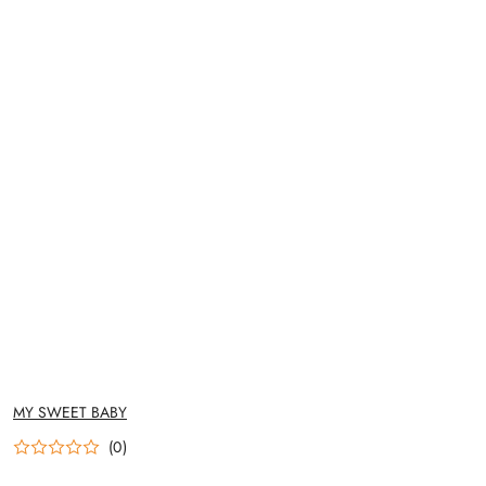
NAZWA
MY SWEET BABY
PRODUCENTA:
(0)