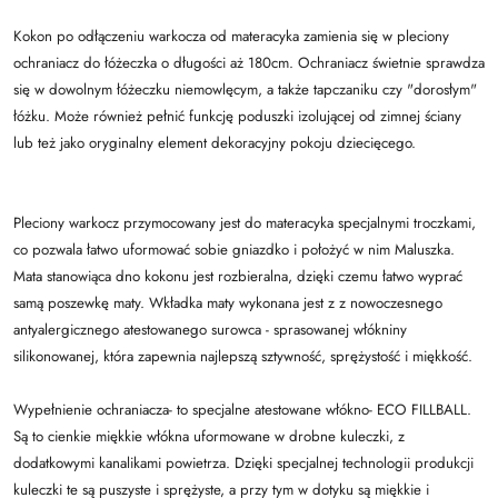
Kokon po odłączeniu warkocza od materacyka zamienia się w pleciony
ochraniacz do łóżeczka o długości aż 180cm. Ochraniacz świetnie sprawdza
się w dowolnym łóżeczku niemowlęcym, a także tapczaniku czy "dorosłym"
łóżku. Może również pełnić funkcję poduszki izolującej od zimnej ściany
lub też jako oryginalny element dekoracyjny pokoju dziecięcego.
Pleciony warkocz przymocowany jest do materacyka specjalnymi troczkami,
co pozwala łatwo uformować sobie gniazdko i położyć w nim Maluszka.
Mata stanowiąca dno kokonu jest rozbieralna, dzięki czemu łatwo wyprać
samą poszewkę maty. Wkładka maty wykonana jest z z nowoczesnego
antyalergicznego atestowanego surowca - sprasowanej włókniny
silikonowanej, która zapewnia najlepszą sztywność, sprężystość i miękkość.
Wypełnienie ochraniacza- to specjalne atestowane włókno- ECO FILLBALL.
Są to cienkie miękkie włókna uformowane w drobne kuleczki, z
dodatkowymi kanalikami powietrza. Dzięki specjalnej technologii produkcji
kuleczki te są puszyste i sprężyste, a przy tym w dotyku są miękkie i