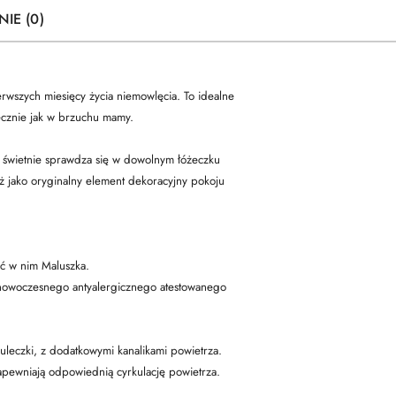
NIE (0)
rwszych miesięcy życia niemowlęcia. To idealne
iecznie jak w brzuchu mamy.
z świetnie sprawdza się w dowolnym łóżeczku
eż jako oryginalny element dekoracyjny pokoju
yć w nim Maluszka.
z nowoczesnego antyalergicznego atestowanego
leczki, z dodatkowymi kanalikami powietrza.
 zapewniają odpowiednią cyrkulację powietrza.