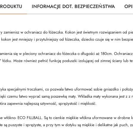
PRODUKTU
INFORMACJE DOT. BEZPIECZEŃSTWA
OPI
y zamienisz w ochraniacz do łóżeczka. Kokon jest świetnym rozwiązaniem od pie
 kokon jest mniejszy i przytulniejszy od łóżeczka, dziecko czuje się w nim bezp
mienia się w pleciony ochraniacz do łóżeczka o długości aż 180cm. Ochraniac
 łóżku. Może również pełnić funkcję poduszki izolującej od zimnej ściany lub t
yka specjalnymi troczkami, co pozwala łatwo uformować sobie gniazdko i położ
dzięki czemu łatwo wyprać samą poszewkę maty. Wkładka maty wykonana jest z 
tóra zapewnia najlepszą sztywność, sprężystość i miękkość.
ane włókno- ECO FILLBALL. Są to cienkie miękkie włókna uformowane w drobne ku
 te są puszyste i sprężyste, a przy tym w dotyku są miękkie i delikatne jak puch,