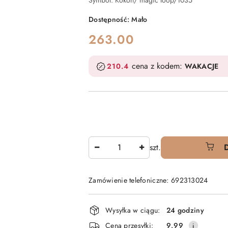
Symbol:
Kokon/ magic loop/1035
Dostępność:
Mało
cena:
263.00
cena z kodem:
210.4
WAKACJE
Ilość
szt.
Zamówienie telefoniczne: 692313024
Dostępność
Wysyłka w ciągu:
24 godziny
i
Cena przesyłki:
9.99