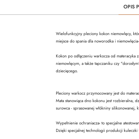
OPIS 
Wielofunkcyjny pleciony kokon niemowlęcy, któr
miejsce do spania dla noworodka i niemowlęcia-
Kokon po odłączeniu warkocza od materacyka za
niemowlęcym, a także tapczaniku czy "dorosłym"
dziecięcego.
Pleciony warkocz przymocowany jest do materac
Mata stanowiąca dno kokonu jest rozbieralna, 
surowca - sprasowanej włókniny silikonowanej, k
Wypełnienie ochraniacza- to specjalne atestow
Dzięki specjalnej technologii produkcji kuleczki