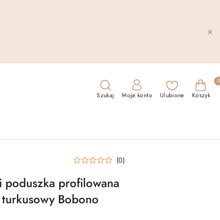
Szukaj
Moje konto
Ulubione
Koszyk
(0)
i poduszka profilowana
ąg turkusowy Bobono