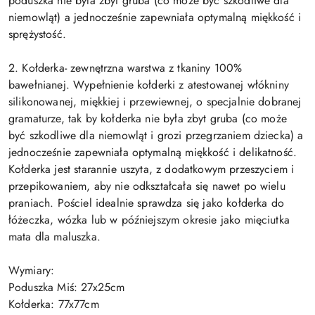
poduszka nie była zbyt gruba (co może być szkodliwe dla
niemowląt) a jednocześnie zapewniała optymalną miękkość i
sprężystość.
2. Kołderka- zewnętrzna warstwa z tkaniny 100%
bawełnianej. Wypełnienie kołderki z atestowanej włókniny
silikonowanej, miękkiej i przewiewnej, o specjalnie dobranej
gramaturze, tak by kołderka nie była zbyt gruba (co może
być szkodliwe dla niemowląt i grozi przegrzaniem dziecka) a
jednocześnie zapewniała optymalną miękkość i delikatność.
Kołderka jest starannie uszyta, z dodatkowym przeszyciem i
przepikowaniem, aby nie odkształcała się nawet po wielu
praniach. Pościel idealnie sprawdza się jako kołderka do
łóżeczka, wózka lub w późniejszym okresie jako mięciutka
mata dla maluszka.
Wymiary:
Poduszka Miś: 27x25cm
Kołderka: 77x77cm