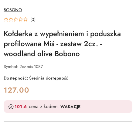
NAZWA
BOBONO
PRODUCENTA:
(0)
Kołderka z wypełnieniem i poduszka
profilowana Miś - zestaw 2cz. -
woodland olive Bobono
Symbol:
2cz-mis-1087
Dostępność:
Średnia dostępność
cena:
127.00
cena z kodem:
101.6
WAKACJE