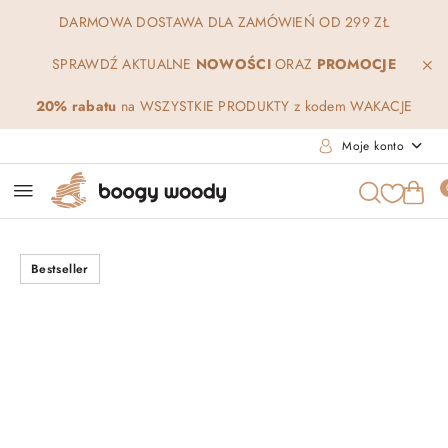
Przejdź do treści głównej
Przejdź do wyszukiwarki
Przejdź do moje konto
Przejdź do menu głównego
Przejdź do opisu produktu
Przejdź do stopki
DARMOWA DOSTAWA DLA ZAMÓWIEŃ OD 299 ZŁ
SPRAWDŹ AKTUALNE
NOWOŚCI
ORAZ
PROMOCJE
20% rabatu
na WSZYSTKIE PRODUKTY z kodem WAKACJE
Moje konto
Bestseller