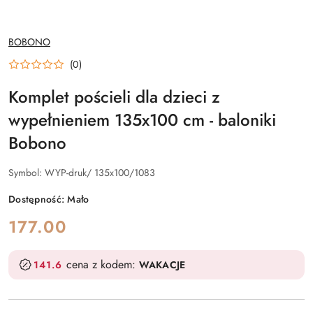
NAZWA
BOBONO
PRODUCENTA:
(0)
Komplet pościeli dla dzieci z
wypełnieniem 135x100 cm - baloniki
Bobono
Symbol:
WYP-druk/ 135x100/1083
Dostępność:
Mało
cena:
177.00
cena z kodem:
141.6
WAKACJE