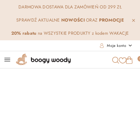
Przejdź do treści głównej
Przejdź do wyszukiwarki
Przejdź do moje konto
Przejdź do menu głównego
Przejdź do opisu produktu
Przejdź do stopki
DARMOWA DOSTAWA DLA ZAMÓWIEŃ OD 299 ZŁ
SPRAWDŹ AKTUALNE
NOWOŚCI
ORAZ
PROMOCJE
20% rabatu
na WSZYSTKIE PRODUKTY z kodem WAKACJE
Moje konto