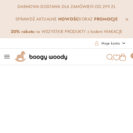
Przejdź do treści głównej
Przejdź do wyszukiwarki
Przejdź do moje konto
Przejdź do menu głównego
Przejdź do opisu produktu
Przejdź do stopki
DARMOWA DOSTAWA DLA ZAMÓWIEŃ OD 299 ZŁ
SPRAWDŹ AKTUALNE
NOWOŚCI
ORAZ
PROMOCJE
20% rabatu
na WSZYSTKIE PRODUKTY z kodem WAKACJE
Moje konto