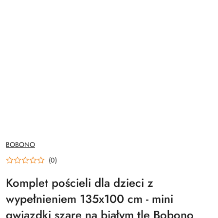
NAZWA
BOBONO
PRODUCENTA:
(0)
Komplet pościeli dla dzieci z
wypełnieniem 135x100 cm - mini
gwiazdki szare na białym tle Bobono