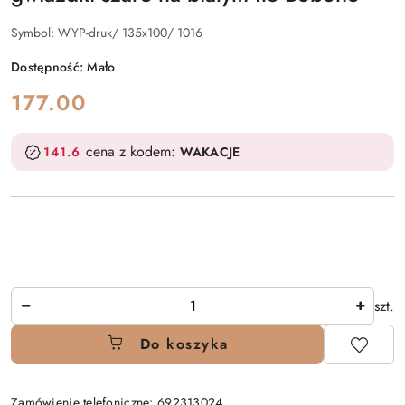
Symbol:
WYP-druk/ 135x100/ 1016
Dostępność:
Mało
cena:
177.00
cena z kodem:
141.6
WAKACJE
Ilość
szt.
Do koszyka
Zamówienie telefoniczne: 692313024