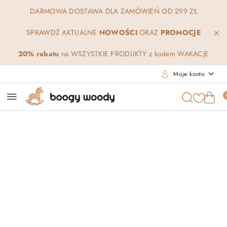
Przejdź do treści głównej
Przejdź do wyszukiwarki
Przejdź do moje konto
Przejdź do menu głównego
Przejdź do opisu produktu
Przejdź do stopki
DARMOWA DOSTAWA DLA ZAMÓWIEŃ OD 299 ZŁ
SPRAWDŹ AKTUALNE
NOWOŚCI
ORAZ
PROMOCJE
20% rabatu
na WSZYSTKIE PRODUKTY z kodem WAKACJE
Moje konto