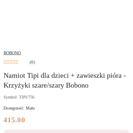
NAZWA
BOBONO
PRODUCENTA:
(0)
Namiot Tipi dla dzieci + zawieszki pióra -
Krzyżyki szare/szary Bobono
Symbol:
TIPI/756
Dostępność:
Mało
cena:
415.00