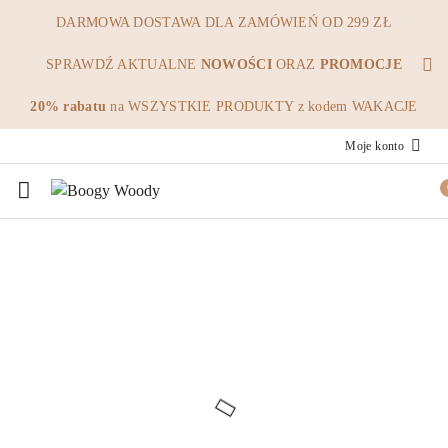
Przejdź do treści głównej
Przejdź do wyszukiwarki
Przejdź do moje konto
Przejdź do menu głównego
Przejdź do opisu produktu
Przejdź do stopki
DARMOWA DOSTAWA DLA ZAMÓWIEŃ OD 299 ZŁ
SPRAWDŹ AKTUALNE
NOWOŚCI
ORAZ
PROMOCJE
20% rabatu
na WSZYSTKIE PRODUKTY z kodem WAKACJE
Moje konto