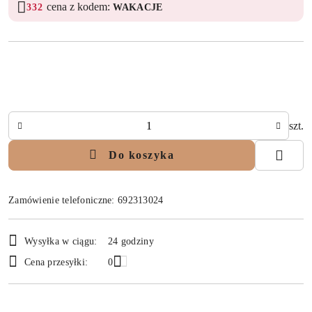
cena z kodem:
332
WAKACJE
Ilość
szt.
Do koszyka
Zamówienie telefoniczne: 692313024
Dostępność
Wysyłka w ciągu:
24 godziny
i
Cena przesyłki:
0
dostawa