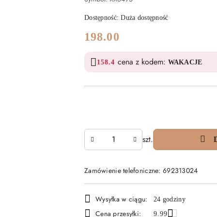
Dostępność:
Duża dostępność
cena:
198.00
cena z kodem:
158.4
WAKACJE
Ilość
szt.
Zamówienie telefoniczne: 692313024
Dostępność
Wysyłka w ciągu:
24 godziny
i
Cena przesyłki:
9.99