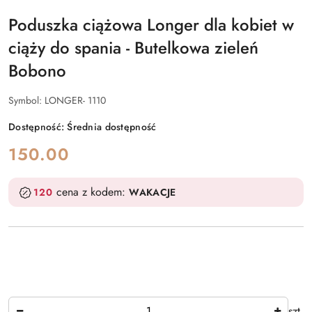
Poduszka ciążowa Longer dla kobiet w
ciąży do spania - Butelkowa zieleń
Bobono
Symbol:
LONGER- 1110
Dostępność:
Średnia dostępność
cena:
150.00
cena z kodem:
120
WAKACJE
Ilość
szt.