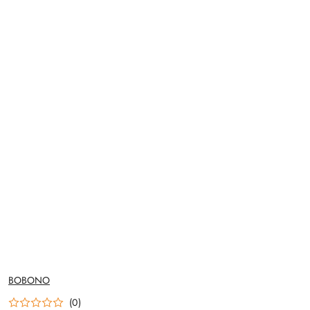
NAZWA
BOBONO
PRODUCENTA:
(0)