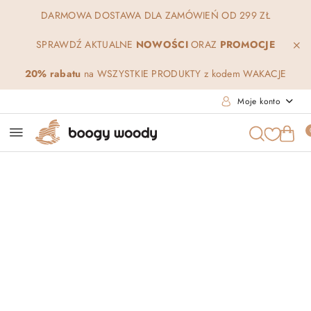
Przejdź do treści głównej
Przejdź do wyszukiwarki
Przejdź do moje konto
Przejdź do menu głównego
Przejdź do opisu produktu
Przejdź do stopki
DARMOWA DOSTAWA DLA ZAMÓWIEŃ OD 299 ZŁ
SPRAWDŹ AKTUALNE
NOWOŚCI
ORAZ
PROMOCJE
20% rabatu
na WSZYSTKIE PRODUKTY z kodem WAKACJE
Moje konto