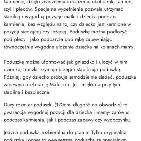
karmienie, dzięki znacznemu odciążeniu okolic rąk, ramion,
szyi i pleców. Specjalne wypełnienie pozwala utrzymać
stabilną i wygodną pozycje matki i dziecka podczas
karmienia, bez względu na to, czy dziecko jest karmione w
pozycji siedzącej czy leżącej. Poduszkę można podłożyć
pod plecy i jako podparcie pod rękę zapewniając
równocześnie wygodne ułożenie dziecka na kolanach mamy.
Poduszkę można uformować jak gniazdko i ułożyć w nim
dziecko, troczki trzymają brzegi i stabilizują poduszkę.
Później, gdy dziecko próbuje samodzielnie siadać, poduszka
zapewnia asekurację Maluszka. Jest miękka a przy tym
stabilna i bezpieczna.
Duży rozmiar poduszki (170cm- długość po obwodzie) to
gwarancja wygodnej pozycji dla dziecka i mamy- zarówno
podczas karmienia, jak i podczas zabawy czy wypoczynku.
Jedyna poduszka rozbieralna do prania! Tylko oryginalna
poduszka Longer to wewnętrzna poduszka ze specjalnym