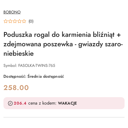
NAZWA
BOBONO
PRODUCENTA:
(0)
Poduszka rogal do karmienia bliźniąt +
zdejmowana poszewka - gwiazdy szaro-
niebieskie
Symbol:
FASOLKA-TWINS-765
Dostępność:
Średnia dostępność
cena:
258.00
cena z kodem:
206.4
WAKACJE