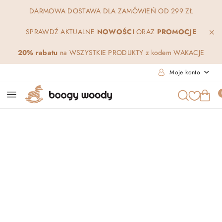
Przejdź do treści głównej
Przejdź do wyszukiwarki
Przejdź do moje konto
Przejdź do menu głównego
Przejdź do opisu produktu
Przejdź do stopki
DARMOWA DOSTAWA DLA ZAMÓWIEŃ OD 299 ZŁ
SPRAWDŹ AKTUALNE
NOWOŚCI
ORAZ
PROMOCJE
20% rabatu
na WSZYSTKIE PRODUKTY z kodem WAKACJE
Moje konto