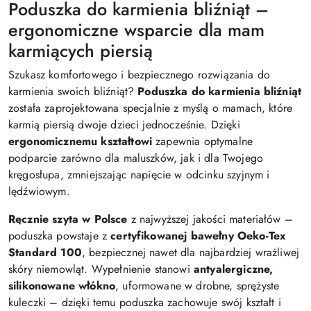
Poduszka do karmienia bliźniąt –
ergonomiczne wsparcie dla mam
karmiących piersią
Szukasz komfortowego i bezpiecznego rozwiązania do
karmienia swoich bliźniąt?
Poduszka do karmienia bliźniąt
została zaprojektowana specjalnie z myślą o mamach, które
karmią piersią dwoje dzieci jednocześnie. Dzięki
ergonomicznemu kształtowi
zapewnia optymalne
podparcie zarówno dla maluszków, jak i dla Twojego
kręgosłupa, zmniejszając napięcie w odcinku szyjnym i
lędźwiowym.
Ręcznie szyta w Polsce
z najwyższej jakości materiałów –
poduszka powstaje z
certyfikowanej bawełny Oeko-Tex
Standard 100
, bezpiecznej nawet dla najbardziej wrażliwej
skóry niemowląt. Wypełnienie stanowi
antyalergiczne,
silikonowane włókno
, uformowane w drobne, sprężyste
kuleczki – dzięki temu poduszka zachowuje swój kształt i