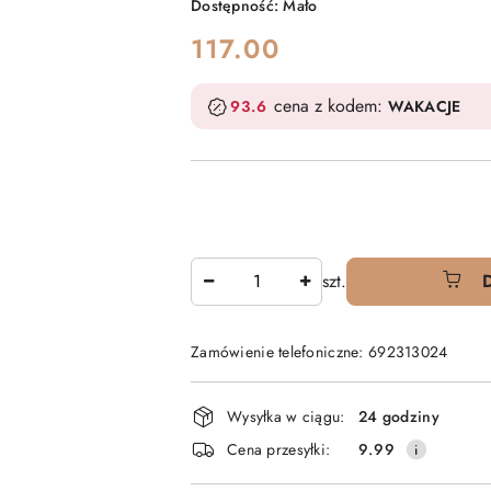
Dostępność:
Mało
cena:
117.00
cena z kodem:
93.6
WAKACJE
Ilość
szt.
Zamówienie telefoniczne: 692313024
Dostępność
Wysyłka w ciągu:
24 godziny
i
Cena przesyłki:
9.99
dostawa