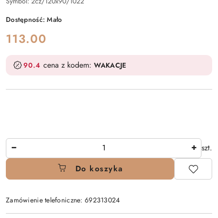
Symbol:
2cz/120x90/1022
Dostępność:
Mało
cena:
113.00
cena z kodem:
90.4
WAKACJE
Ilość
szt.
Do koszyka
Zamówienie telefoniczne: 692313024