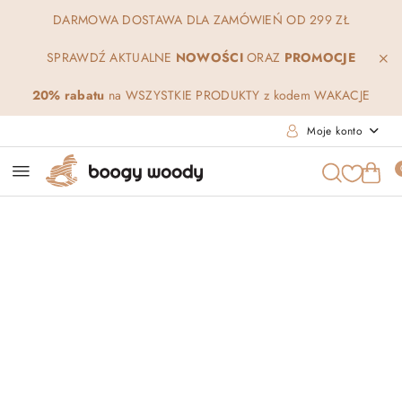
Przejdź do treści głównej
Przejdź do wyszukiwarki
Przejdź do moje konto
Przejdź do menu głównego
Przejdź do opisu produktu
Przejdź do stopki
DARMOWA DOSTAWA DLA ZAMÓWIEŃ OD 299 ZŁ
SPRAWDŹ AKTUALNE
NOWOŚCI
ORAZ
PROMOCJE
20% rabatu
na WSZYSTKIE PRODUKTY z kodem WAKACJE
Moje konto