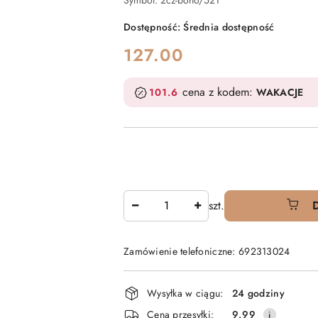
Symbol:
2cz-boho/521
Dostępność:
Średnia dostępność
cena:
127.00
cena z kodem:
101.6
WAKACJE
Ilość
szt.
Zamówienie telefoniczne: 692313024
Dostępność
Wysyłka w ciągu:
24 godziny
i
Cena przesyłki:
9.99