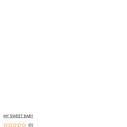
NAZWA
MY SWEET BABY
PRODUCENTA:
(0)