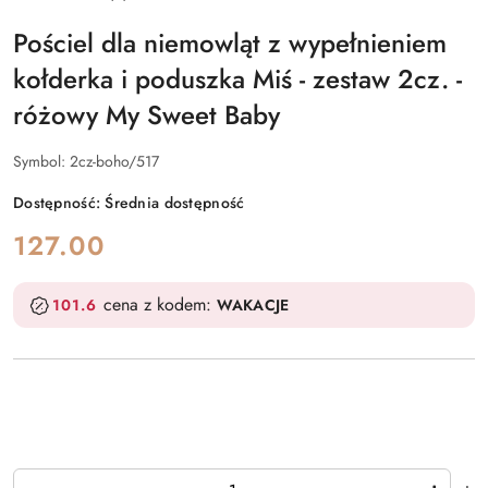
Pościel dla niemowląt z wypełnieniem
kołderka i poduszka Miś - zestaw 2cz. -
różowy My Sweet Baby
Symbol:
2cz-boho/517
Dostępność:
Średnia dostępność
cena:
127.00
cena z kodem:
101.6
WAKACJE
Ilość