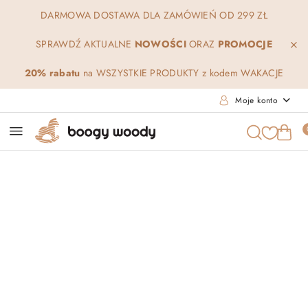
Przejdź do treści głównej
Przejdź do wyszukiwarki
Przejdź do moje konto
Przejdź do menu głównego
Przejdź do opisu produktu
Przejdź do stopki
DARMOWA DOSTAWA DLA ZAMÓWIEŃ OD 299 ZŁ
SPRAWDŹ AKTUALNE
NOWOŚCI
ORAZ
PROMOCJE
20% rabatu
na WSZYSTKIE PRODUKTY z kodem WAKACJE
Moje konto