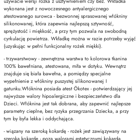
używacie wersji rożka z usztywnieniem czy bez. Wkładka
wykonana jest z nowoczesnego antyalergicznego
atestowanego surowca - bezwonnej sprasowanej włókniny
silikonowanej, która zapewnia najlepszą sztywność,
sprężystość i miękkość, a przy tym pozwala na swobodną
cyrkulację powietrza. Wkładkę można w razie potrzeby wyjąć
(uzyskując w pełni funkcjonalny rożek miękki).
- trzywarstwowy - zewnętrzna warstwa to kolorowa tkanina
100% bawełniana, atestowana, miła w dotyku. Wewnątrz
znajduje się biała bawełna, a pomiędzy specjalne
wypełnienie z włókniny puszystej silikonowanej I
gatunku.Włóknina posiada atest Ökotex - potwierdzający jej
najwyższe walory hipoalergiczne i bezpieczeństwo dla
Dzieci. Włóknina jest tak dobrana, aby zapewnić najlepsze
parametry cieplne, bez ryzyka przegrzania Dziecka, a przy
tym by była lekka i oddychająca.
- wiązany na szeroką kokardę - rożek jest zawiązywany na
szeroką kokardę - poza walorami estetycznymi kokarda