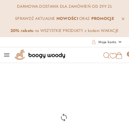
Przejdź do treści głównej
Przejdź do wyszukiwarki
Przejdź do moje konto
Przejdź do menu głównego
Przejdź do opisu produktu
Przejdź do stopki
DARMOWA DOSTAWA DLA ZAMÓWIEŃ OD 299 ZŁ
SPRAWDŹ AKTUALNE
NOWOŚCI
ORAZ
PROMOCJE
20% rabatu
na WSZYSTKIE PRODUKTY z kodem WAKACJE
Moje konto