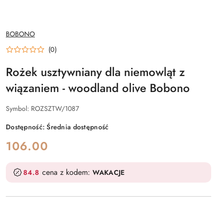
NAZWA
BOBONO
PRODUCENTA:
(0)
Rożek usztywniany dla niemowląt z
wiązaniem - woodland olive Bobono
Symbol:
ROZSZTW/1087
Dostępność:
Średnia dostępność
cena:
106.00
cena z kodem:
84.8
WAKACJE