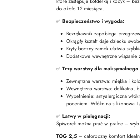
które zastępuje kołderkę i kocyk – be
do około 12 miesiąca.
✅
Bezpieczeństwo i wygoda:
Bezrękawnik zapobiega przegrzew
Okrągły kształt daje dziecku swo
Kryty boczny zamek ułatwia szybki
Dodatkowe wewnętrzne wiązanie z
✅
Trzy warstwy dla maksymalnego 
Zewnętrzna warstwa: miękka i kolo
Wewnętrzna warstwa: delikatna, b
Wypełnienie: antyalergiczna włók
poceniem. Włóknina silikonowa I 
✅
Łatwy w pielęgnacji:
Śpiworek można prać w pralce – szybko 
TOG 2,5
– całoroczny komfort Idealn