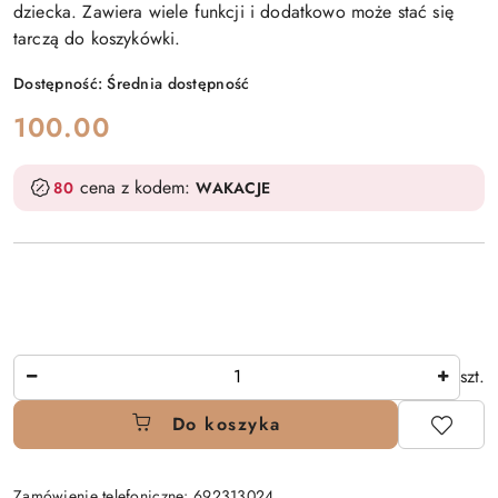
dziecka. Zawiera wiele funkcji i dodatkowo może stać się
tarczą do koszykówki.
Dostępność:
Średnia dostępność
cena:
100.00
cena z kodem:
80
WAKACJE
Ilość
szt.
Do koszyka
Zamówienie telefoniczne: 692313024