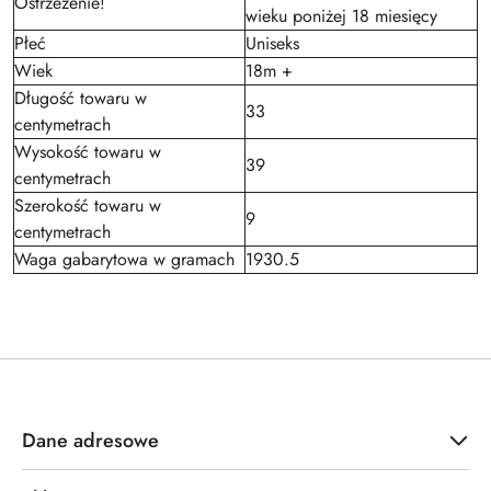
Ostrzeżenie!
wieku poniżej 18 miesięcy
Płeć
Uniseks
Wiek
18m +
Długość towaru w
33
centymetrach
Wysokość towaru w
39
centymetrach
Szerokość towaru w
9
centymetrach
Waga gabarytowa w gramach
1930.5
Dane adresowe