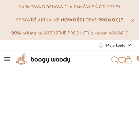
Przejdź do treści głównej
Przejdź do wyszukiwarki
Przejdź do moje konto
Przejdź do menu głównego
Przejdź do opisu produktu
Przejdź do stopki
DARMOWA DOSTAWA DLA ZAMÓWIEŃ OD 299 ZŁ
SPRAWDŹ AKTUALNE
NOWOŚCI
ORAZ
PROMOCJE
20% rabatu
na WSZYSTKIE PRODUKTY z kodem WAKACJE
Moje konto