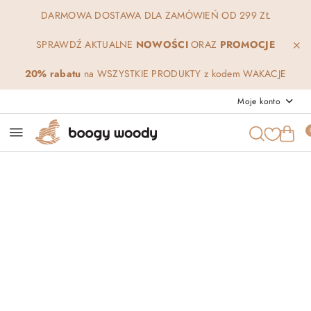
Przejdź do treści głównej
Przejdź do wyszukiwarki
Przejdź do moje konto
Przejdź do menu głównego
Przejdź do opisu produktu
Przejdź do stopki
DARMOWA DOSTAWA DLA ZAMÓWIEŃ OD 299 ZŁ
SPRAWDŹ AKTUALNE
NOWOŚCI
ORAZ
PROMOCJE
20% rabatu
na WSZYSTKIE PRODUKTY z kodem WAKACJE
Moje konto