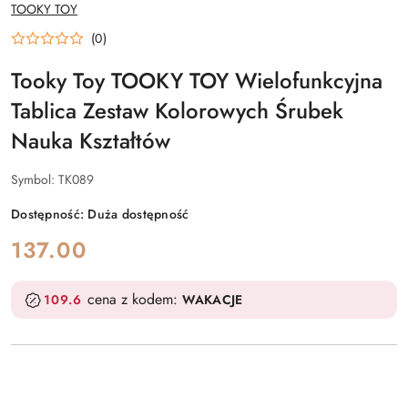
NAZWA
TOOKY TOY
PRODUCENTA:
(0)
Tooky Toy TOOKY TOY Wielofunkcyjna
Tablica Zestaw Kolorowych Śrubek
Nauka Kształtów
Symbol:
TK089
Dostępność:
Duża dostępność
cena:
137.00
cena z kodem:
109.6
WAKACJE