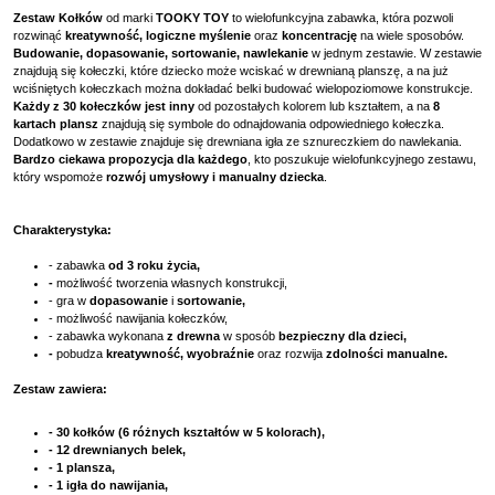
Zestaw Kołków
od marki
TOOKY TOY
to wielofunkcyjna zabawka, która pozwoli
rozwinąć
kreatywność, logiczne myślenie
oraz
koncentrację
na wiele sposobów.
Budowanie, dopasowanie, sortowanie, nawlekanie
w jednym zestawie. W zestawie
znajdują się kołeczki, które dziecko może wciskać w drewnianą planszę, a na już
wciśniętych kołeczkach można dokładać belki budować wielopoziomowe konstrukcje.
Każdy z 30 kołeczków jest inny
od pozostałych kolorem lub kształtem, a na
8
kartach plansz
znajdują się symbole do odnajdowania odpowiedniego kołeczka.
Dodatkowo w zestawie znajduje się drewniana igła ze sznureczkiem do nawlekania.
Bardzo ciekawa propozycja dla każdego
, kto poszukuje wielofunkcyjnego zestawu,
który wspomoże
rozwój umysłowy i manualny dziecka
.
Charakterystyka:
- zabawka
od 3 roku życia,
-
możliwość tworzenia własnych konstrukcji,
- gra w
dopasowanie
i
sortowanie,
- możliwość nawijania kołeczków,
- zabawka wykonana
z drewna
w sposób
bezpieczny dla dzieci,
-
pobudza
kreatywność, wyobraźnie
oraz rozwija
zdolności manualne.
Zestaw zawiera:
- 30 kołków (6 różnych kształtów w 5 kolorach),
- 12 drewnianych belek,
- 1 plansza,
- 1 igła do nawijania,