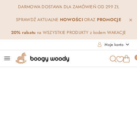
Przejdź do treści głównej
Przejdź do wyszukiwarki
Przejdź do moje konto
Przejdź do menu głównego
Przejdź do opisu produktu
Przejdź do stopki
DARMOWA DOSTAWA DLA ZAMÓWIEŃ OD 299 ZŁ
SPRAWDŹ AKTUALNE
NOWOŚCI
ORAZ
PROMOCJE
20% rabatu
na WSZYSTKIE PRODUKTY z kodem WAKACJE
Moje konto