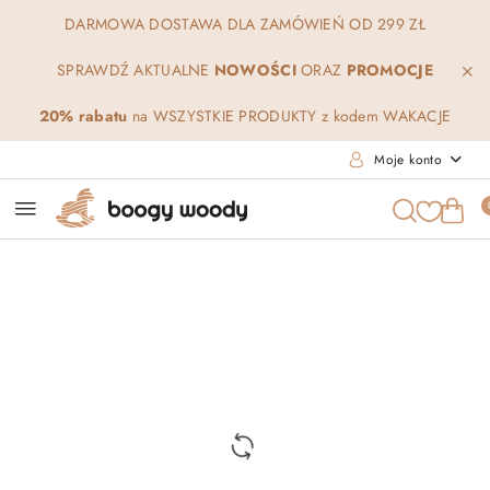
Przejdź do treści głównej
Przejdź do wyszukiwarki
Przejdź do moje konto
Przejdź do menu głównego
Przejdź do opisu produktu
Przejdź do stopki
DARMOWA DOSTAWA DLA ZAMÓWIEŃ OD 299 ZŁ
SPRAWDŹ AKTUALNE
NOWOŚCI
ORAZ
PROMOCJE
20% rabatu
na WSZYSTKIE PRODUKTY z kodem WAKACJE
Moje konto