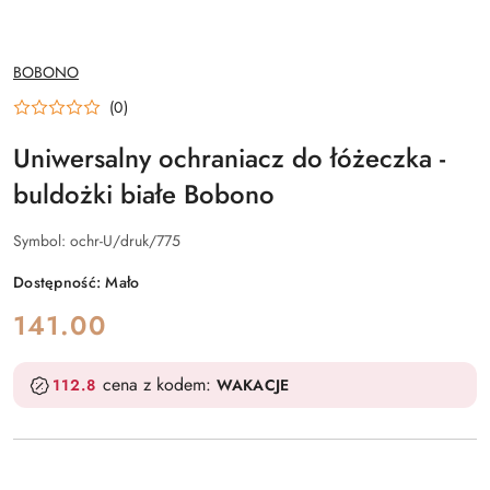
NAZWA
BOBONO
PRODUCENTA:
(0)
Uniwersalny ochraniacz do łóżeczka -
buldożki białe Bobono
Symbol:
ochr-U/druk/775
Dostępność:
Mało
cena:
141.00
cena z kodem:
112.8
WAKACJE