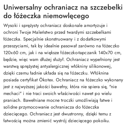
Uniwersalny ochraniacz na szczebelki
do łóżeczka niemowlęcego
Wysoki i sprężysty ochraniacz doskonale amortyzuje i
ochroni Twoje Maleństwo przed twardymi szczebelkami
łóżeczka.
Specjalnie skonstruowany i z dodatkowymi
przeszyciami, tak by idealnie pasował zarówno na łóżeczko
120x60 cm, jak i na większe łóżeczko-tapczanik 140x70 cm,
będzie, więc wam dłużej służył.
Ochraniacz wypełniony jest
warstwą sprężystej antyalergicznej włókniny silikonowej,
dzięki czemu ładnie układa się na łóżeczku. Włóknina
posiada certyfikat
Ö
kotex. Ochraniacz na łóżeczko wykonany
jest z najwyższej jakości bawełny, która nie spiera się, "nie
mechaci" i nie traci swoich właściwości nawet po wielu
praniach. Bawełniane mocne troczki umożliwiają łatwe i
solidne przymocowanie ochraniacza do łóżeczka
dziecięcego. Ochraniacz jest dwustronny, dzięki temu z
łatwością można zmienić wystrój dziecięcego pokoiku.