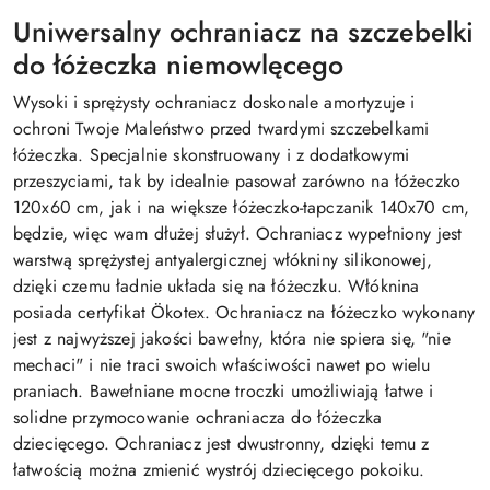
Uniwersalny ochraniacz na szczebelki
do łóżeczka niemowlęcego
Wysoki i sprężysty ochraniacz doskonale amortyzuje i
ochroni Twoje Maleństwo przed twardymi szczebelkami
łóżeczka.
Specjalnie skonstruowany i z dodatkowymi
przeszyciami, tak by idealnie pasował zarówno na łóżeczko
120x60 cm, jak i na większe łóżeczko-tapczanik 140x70 cm,
będzie, więc wam dłużej służył.
Ochraniacz wypełniony jest
warstwą sprężystej antyalergicznej włókniny silikonowej,
dzięki czemu ładnie układa się na łóżeczku. Włóknina
posiada certyfikat
Ö
kotex. Ochraniacz na łóżeczko wykonany
jest z najwyższej jakości bawełny, która nie spiera się, "nie
mechaci" i nie traci swoich właściwości nawet po wielu
praniach. Bawełniane mocne troczki umożliwiają łatwe i
solidne przymocowanie ochraniacza do łóżeczka
dziecięcego. Ochraniacz jest dwustronny, dzięki temu z
łatwością można zmienić wystrój dziecięcego pokoiku.