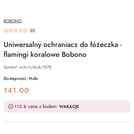
NAZWA
BOBONO
PRODUCENTA:
(0)
Uniwersalny ochraniacz do łóżeczka -
flamingi koralowe Bobono
Symbol:
ochr-U/druk/1078
Dostępność:
Mało
cena:
141.00
cena z kodem:
112.8
WAKACJE