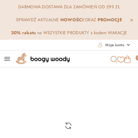
Przejdź do treści głównej
Przejdź do wyszukiwarki
Przejdź do moje konto
Przejdź do menu głównego
Przejdź do opisu produktu
Przejdź do stopki
DARMOWA DOSTAWA DLA ZAMÓWIEŃ OD 299 ZŁ
SPRAWDŹ AKTUALNE
NOWOŚCI
ORAZ
PROMOCJE
20% rabatu
na WSZYSTKIE PRODUKTY z kodem WAKACJE
Moje konto