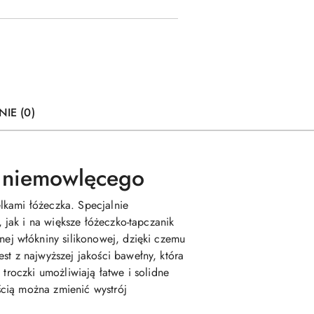
NIE (0)
ka niemowlęcego
elkami łóżeczka.
Specjalnie
jak i na większe łóżeczko-tapczanik
nej włókniny silikonowej, dzięki czemu
st z najwyższej jakości bawełny, która
troczki umożliwiają łatwe i solidne
ścią można zmienić wystrój