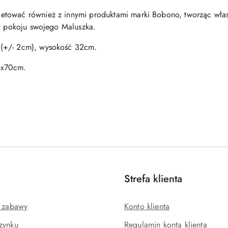
tować również z innymi produktami marki Bobono, tworząc włas
 w pokoju swojego Maluszka.
(+/- 2cm), wysokość 32cm.
0x70cm.
Strefa klienta
j zabawy
Konto klienta
zynku
Regulamin konta klienta