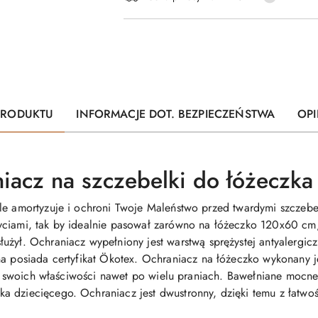
dostawa
PRODUKTU
INFORMACJE DOT. BEZPIECZEŃSTWA
OPI
niacz na szczebelki do łóżecz
ale amortyzuje i ochroni Twoje Maleństwo przed twardymi szczeb
ciami, tak by idealnie pasował zarówno na łóżeczko 120x60 cm, 
łużył.
Ochraniacz wypełniony jest warstwą sprężystej antyalergicz
a posiada certyfikat
Ö
kotex. Ochraniacz na łóżeczko wykonany je
aci swoich właściwości nawet po wielu praniach. Bawełniane mocne 
 dziecięcego. Ochraniacz jest dwustronny, dzięki temu z łatwo