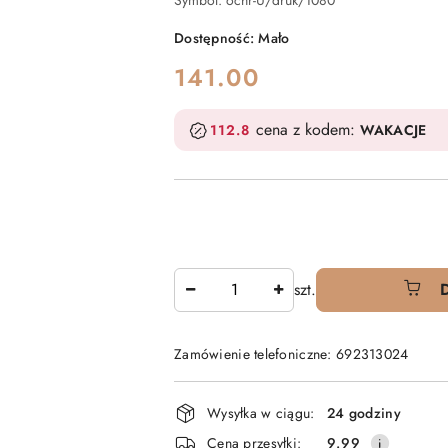
Symbol:
ochr-U/druk/1080
Dostępność:
Mało
cena:
141.00
cena z kodem:
112.8
WAKACJE
Ilość
szt.
Zamówienie telefoniczne: 692313024
Dostępność
Wysyłka w ciągu:
24 godziny
i
Cena przesyłki:
9.99