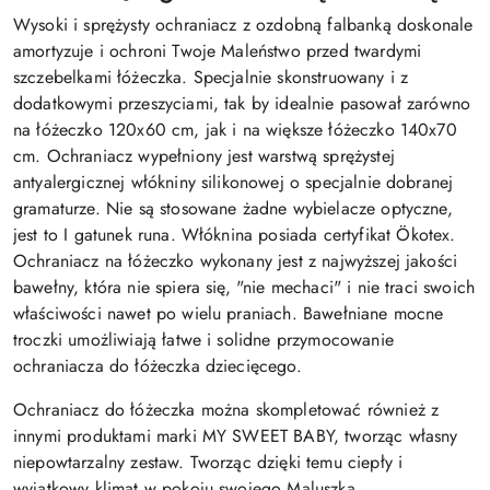
Wysoki i sprężysty ochraniacz
z ozdobną falbanką
doskonale
amortyzuje i ochroni Twoje Maleństwo przed twardymi
szczebelkami łóżeczka.
Specjalnie skonstruowany i z
dodatkowymi przeszyciami, tak by idealnie pasował zarówno
na łóżeczko 120x60 cm, jak i na większe łóżeczko 140x70
cm.
Ochraniacz wypełniony jest warstwą sprężystej
antyalergicznej włókniny silikonowej
o specjalnie dobranej
gramaturze
.
Nie są stosowane żadne wybielacze optyczne,
jest to I gatunek runa.
Włóknina posiada certyfikat
Ö
kotex.
Ochraniacz na łóżeczko wykonany jest z najwyższej jakości
bawełny, która nie spiera się, "nie mechaci" i nie traci swoich
właściwości nawet po wielu praniach. Bawełniane mocne
troczki umożliwiają łatwe i solidne przymocowanie
ochraniacza do łóżeczka dziecięcego.
Ochraniacz do łóżeczka można skompletować również z
innymi produktami marki MY SWEET BABY, tworząc własny
niepowtarzalny zestaw. Tworząc dzięki temu ciepły i
wyjątkowy klimat w pokoju swojego Maluszka.