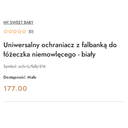
NAZWA
MY SWEET BABY
PRODUCENTA:
(0)
Uniwersalny ochraniacz z falbanką do
łóżeczka niemowlęcego - biały
Symbol:
ochr-U/falb/516
Dostępność:
Mało
cena:
177.00