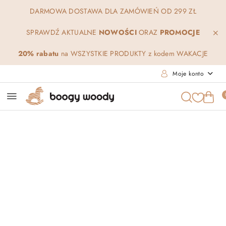
Przejdź do treści głównej
Przejdź do wyszukiwarki
Przejdź do moje konto
Przejdź do menu głównego
Przejdź do opisu produktu
Przejdź do stopki
DARMOWA DOSTAWA DLA ZAMÓWIEŃ OD 299 ZŁ
SPRAWDŹ AKTUALNE
NOWOŚCI
ORAZ
PROMOCJE
20% rabatu
na WSZYSTKIE PRODUKTY z kodem WAKACJE
Moje konto