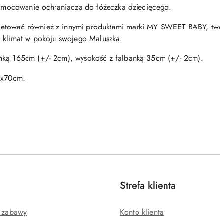
rzymocowanie ochraniacza do łóżeczka dziecięcego.
etować również z innymi produktami marki MY SWEET BABY, twor
y klimat w pokoju swojego Maluszka.
nką 165cm (+/- 2cm), wysokość z falbanką 35cm (+/- 2cm).
0x70cm.
Strefa klienta
j zabawy
Konto klienta