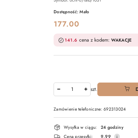
Symbol:
ochr-U/falb/1031
Dostępność:
Mało
cena:
177.00
cena z kodem:
141.6
WAKACJE
Ilość
szt.
Zamówienie telefoniczne: 692313024
Dostępność
Wysyłka w ciągu:
24 godziny
i
Cena przesyłki:
9.99