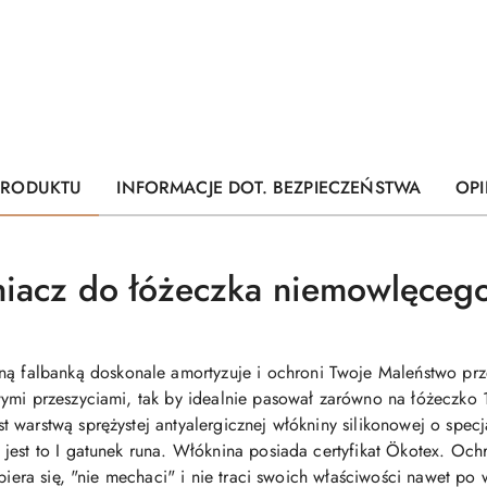
PRODUKTU
INFORMACJE DOT. BEZPIECZEŃSTWA
OPI
niacz do łóżeczka niemowlęce
ną falbanką
doskonale amortyzuje i ochroni Twoje Maleństwo prz
ymi przeszyciami, tak by idealnie pasował zarówno na łóżeczko 
t warstwą sprężystej antyalergicznej włókniny silikonowej
o specj
jest to I gatunek runa.
Włóknina posiada certyfikat
Ö
kotex. Ochr
spiera się, "nie mechaci" i nie traci swoich właściwości nawet p