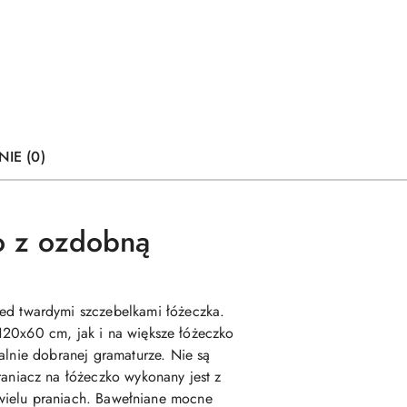
NIE (0)
go
z ozdobną
ed twardymi szczebelkami łóżeczka.
120x60 cm, jak i na większe łóżeczko
alnie dobranej gramaturze
.
Nie są
aniacz na łóżeczko wykonany jest z
o wielu praniach. Bawełniane mocne