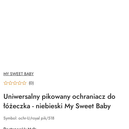
NAZWA
MY SWEET BABY
PRODUCENTA:
(0)
Uniwersalny pikowany ochraniacz do
łóżeczka - niebieski My Sweet Baby
Symbol:
ochr-U/royal pik/518