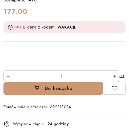
Dostępność:
Mało
cena:
177.00
cena z kodem:
141.6
WAKACJE
Ilość
szt.
Do koszyka
Zamówienie telefoniczne: 692313024
Dostępność
Wysyłka w ciągu:
24 godziny
i