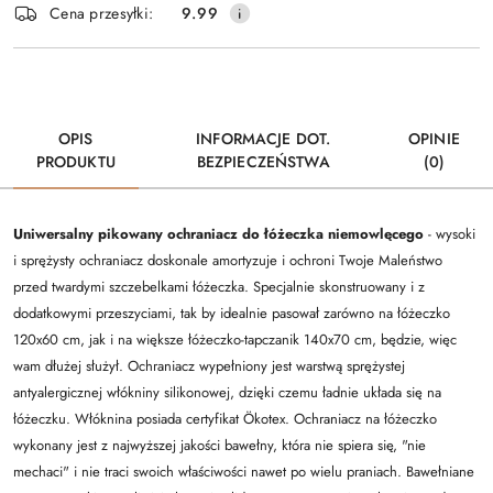
Cena przesyłki:
9.99
dostawa
OPIS
INFORMACJE DOT.
OPINIE
PRODUKTU
BEZPIECZEŃSTWA
(0)
Uniwersalny pikowany ochraniacz do łóżeczka niemowlęcego
- wysoki
i sprężysty ochraniacz doskonale amortyzuje i ochroni Twoje Maleństwo
przed twardymi szczebelkami łóżeczka. Specjalnie skonstruowany i z
dodatkowymi przeszyciami, tak by idealnie pasował zarówno na łóżeczko
120x60 cm, jak i na większe łóżeczko-tapczanik 140x70 cm, będzie, więc
wam dłużej służył. Ochraniacz wypełniony jest warstwą sprężystej
antyalergicznej włókniny silikonowej, dzięki czemu ładnie układa się na
łóżeczku. Włóknina posiada certyfikat Ökotex. Ochraniacz na łóżeczko
wykonany jest z najwyższej jakości bawełny, która nie spiera się, "nie
mechaci" i nie traci swoich właściwości nawet po wielu praniach. Bawełniane