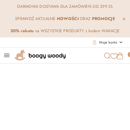
Przejdź do treści głównej
Przejdź do wyszukiwarki
Przejdź do moje konto
Przejdź do menu głównego
Przejdź do opisu produktu
Przejdź do stopki
DARMOWA DOSTAWA DLA ZAMÓWIEŃ OD 299 ZŁ
SPRAWDŹ AKTUALNE
NOWOŚCI
ORAZ
PROMOCJE
20% rabatu
na WSZYSTKIE PRODUKTY z kodem WAKACJE
Moje konto