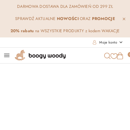
Przejdź do treści głównej
Przejdź do wyszukiwarki
Przejdź do moje konto
Przejdź do menu głównego
Przejdź do opisu produktu
Przejdź do stopki
DARMOWA DOSTAWA DLA ZAMÓWIEŃ OD 299 ZŁ
SPRAWDŹ AKTUALNE
NOWOŚCI
ORAZ
PROMOCJE
20% rabatu
na WSZYSTKIE PRODUKTY z kodem WAKACJE
Moje konto