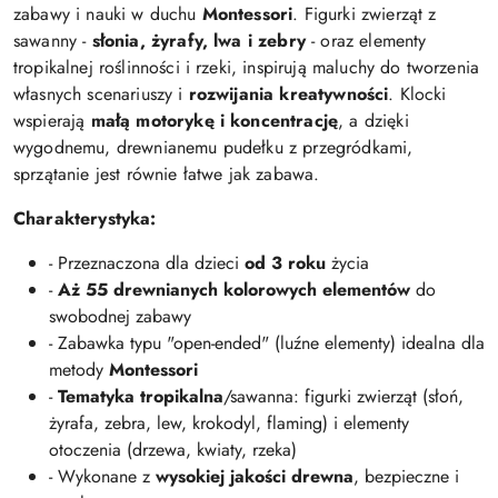
zabawy i nauki w duchu
Montessori
. Figurki zwierząt z
sawanny -
słonia, żyrafy, lwa i zebry
- oraz elementy
tropikalnej roślinności i rzeki, inspirują maluchy do tworzenia
własnych scenariuszy i
rozwijania kreatywności
. Klocki
wspierają
małą motorykę i koncentrację
, a dzięki
wygodnemu, drewnianemu pudełku z przegródkami,
sprzątanie jest równie łatwe jak zabawa.
Charakterystyka:
- Przeznaczona dla dzieci
od 3 roku
życia
-
Aż 55 drewnianych kolorowych elementów
do
swobodnej zabawy
- Zabawka typu "open-ended" (luźne elementy) idealna dla
metody
Montessori
-
Tematyka tropikalna
/sawanna: figurki zwierząt (słoń,
żyrafa, zebra, lew, krokodyl, flaming) i elementy
otoczenia (drzewa, kwiaty, rzeka)
- Wykonane z
wysokiej jakości drewna
, bezpieczne i