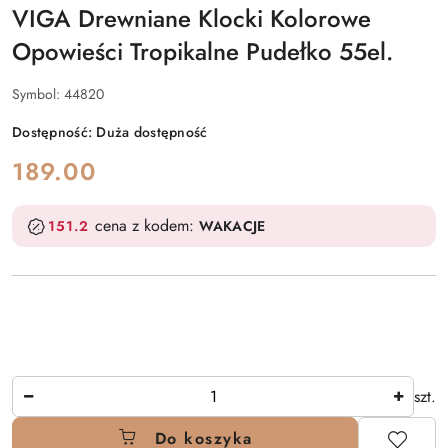
VIGA Drewniane Klocki Kolorowe
Opowieści Tropikalne Pudełko 55el.
Symbol:
44820
Dostępność:
Duża dostępność
cena:
189.00
cena z kodem:
151.2
WAKACJE
Ilość
szt.
Do koszyka