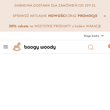
Przejdź do treści głównej
Przejdź do wyszukiwarki
Przejdź do moje konto
Przejdź do menu głównego
Przejdź do opisu produktu
Przejdź do stopki
DARMOWA DOSTAWA DLA ZAMÓWIEŃ OD 299 ZŁ
SPRAWDŹ AKTUALNE
NOWOŚCI
ORAZ
PROMOCJE
20% rabatu
na WSZYSTKIE PRODUKTY z kodem WAKACJE
Moje konto