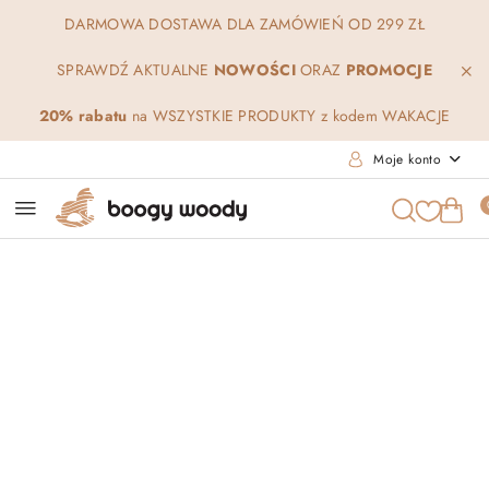
Przejdź do treści głównej
Przejdź do wyszukiwarki
Przejdź do moje konto
Przejdź do menu głównego
Przejdź do opisu produktu
Przejdź do stopki
DARMOWA DOSTAWA DLA ZAMÓWIEŃ OD 299 ZŁ
SPRAWDŹ AKTUALNE
NOWOŚCI
ORAZ
PROMOCJE
20% rabatu
na WSZYSTKIE PRODUKTY z kodem WAKACJE
Moje konto