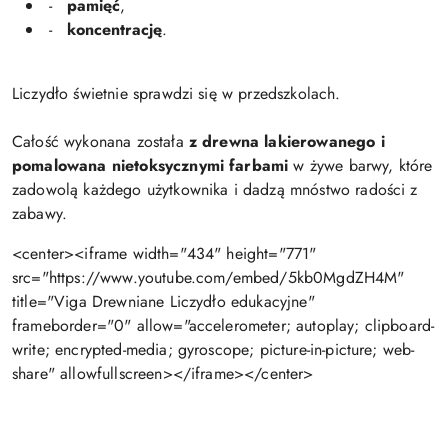
-
pamięć
,
-
koncentrację
.
Liczydło świetnie sprawdzi się w przedszkolach.
Całość wykonana została
z drewna lakierowanego i
pomalowana nietoksycznymi farbami
w żywe barwy, które
zadowolą każdego użytkownika i dadzą mnóstwo radości z
zabawy.
<center><iframe width="434" height="771"
src="https://www.youtube.com/embed/5kb0MgdZH4M"
title="Viga Drewniane Liczydło edukacyjne"
frameborder="0" allow="accelerometer; autoplay; clipboard-
write; encrypted-media; gyroscope; picture-in-picture; web-
share" allowfullscreen></iframe></center>