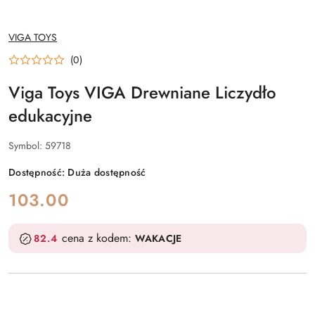
NAZWA
VIGA TOYS
PRODUCENTA:
(0)
Viga Toys VIGA Drewniane Liczydło
edukacyjne
Symbol:
59718
Dostępność:
Duża dostępność
cena:
103.00
cena z kodem:
82.4
WAKACJE