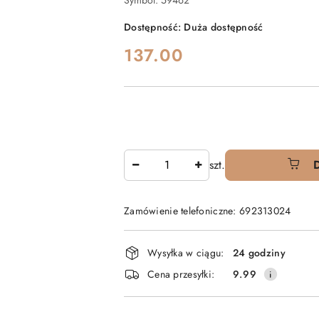
Symbol:
59462
Dostępność:
Duża dostępność
cena:
137.00
Ilość
szt.
Zamówienie telefoniczne: 692313024
Dostępność
Wysyłka w ciągu:
24 godziny
i
Cena przesyłki:
9.99
dostawa