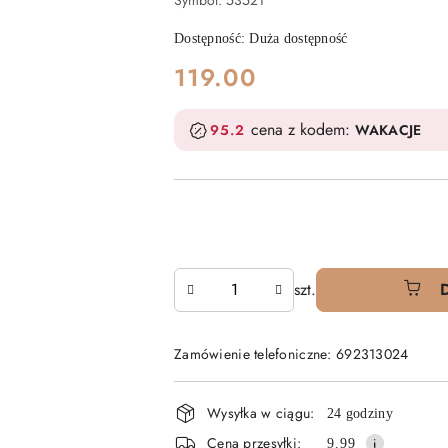
Symbol:
53521
Dostępność:
Duża dostępność
cena:
119.00
cena z kodem:
95.2
WAKACJE
Ilość
szt.
Zamówienie telefoniczne: 692313024
Dostępność
Wysyłka w ciągu:
24 godziny
i
Cena przesyłki:
9.99