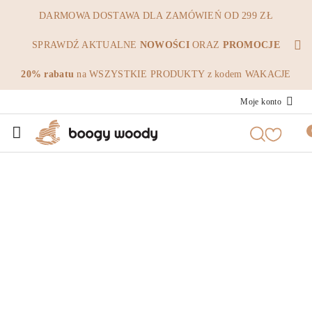
Przejdź do treści głównej
Przejdź do wyszukiwarki
Przejdź do moje konto
Przejdź do menu głównego
Przejdź do opisu produktu
Przejdź do stopki
DARMOWA DOSTAWA DLA ZAMÓWIEŃ OD 299 ZŁ
SPRAWDŹ AKTUALNE
NOWOŚCI
ORAZ
PROMOCJE
20% rabatu
na WSZYSTKIE PRODUKTY z kodem WAKACJE
Moje konto