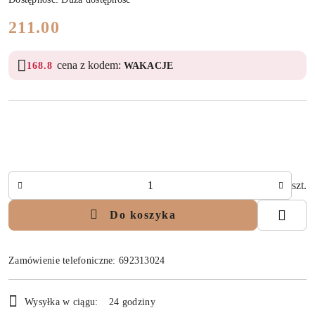
cena:
211.00
cena z kodem:
168.8
WAKACJE
Ilość
szt.
Do koszyka
Zamówienie telefoniczne: 692313024
Dostępność
Wysyłka w ciągu:
24 godziny
i