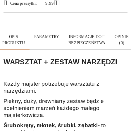
Cena przesyłki:
9.99
dostawa
OPIS
PARAMETRY
INFORMACJE DOT.
OPINIE
PRODUKTU
BEZPIECZEŃSTWA
(0)
WARSZTAT + ZESTAW NARZĘDZI
Każdy majster potrzebuje warsztatu z
narzędziami.
Piękny, duży, drewniany zestaw będzie
spełnieniem marzeń każdego małego
majsterkowicza.
Śrubokręty, młotek, śrubki, zębatki
- to