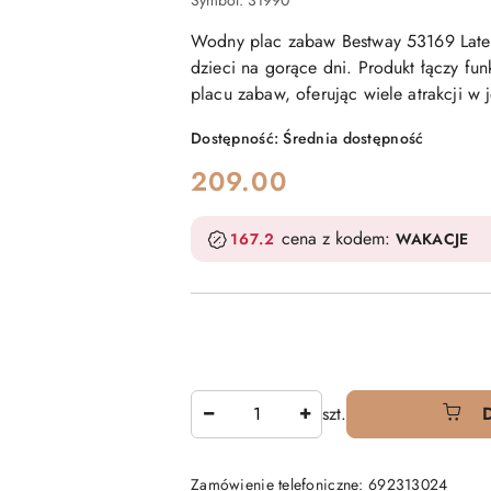
Symbol:
31990
Wodny plac zabaw Bestway 53169 Later
dzieci na gorące dni. Produkt łączy fu
placu zabaw, oferując wiele atrakcji w 
Dostępność:
Średnia dostępność
cena:
209.00
cena z kodem:
167.2
WAKACJE
Ilość
szt.
Zamówienie telefoniczne: 692313024